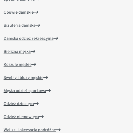
Obuwie damskie
Biżuteria damska
Damska odzież rekreacyjna
Bielizna męska
Koszule męskie
Swetry i bluzy męskie
Męska odzież sportowa
Odzież dziecięca
Odzież niemowlęca
Walizki i akcesoria podróżne