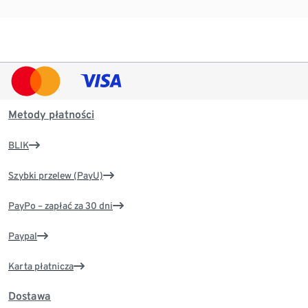
Metody płatności
BLIK
Szybki przelew (PayU)
PayPo – zapłać za 30 dni
Paypal
Karta płatnicza
Dostawa