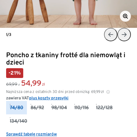
1/3
Poncho z tkaniny frotté dla niemowląt i
dzieci
-21%
54,99
69,99
zł
zł
Najniższa cena z ostatnich 30 dni przed obniżką:
69,99
zł
zawiera VAT
plus koszty przesyłki
74/80
86/92
98/104
110/116
122/128
134/140
Sprawdź tabelę rozmiarów