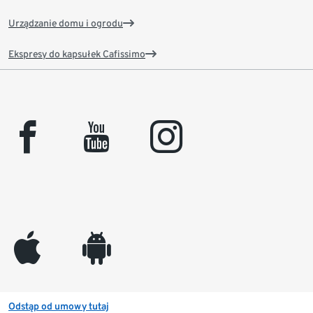
Urządzanie domu i ogrodu
Ekspresy do kapsułek Cafissimo
facebook
youtube
instagram
appleinc
android
Odstąp od umowy tutaj