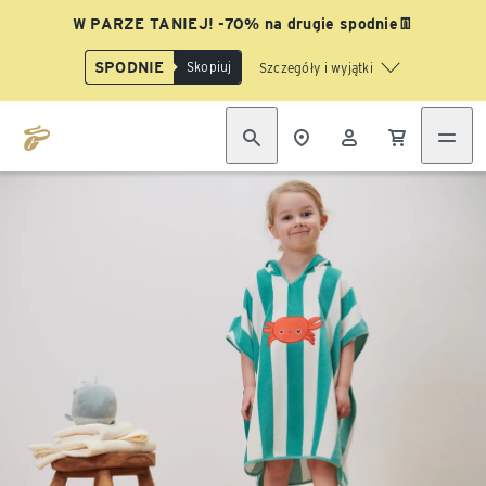
W PARZE TANIEJ! -70% na drugie spodnie👖
SPODNIE
Skopiuj
Szczegóły i wyjątki