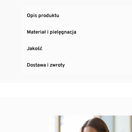
Idealny również jako stolik nocny
Informacje na temat szuflad można znaleźć w
Opis produktu
Materiał i pielęgnacja
Jakość
Dostawa i zwroty