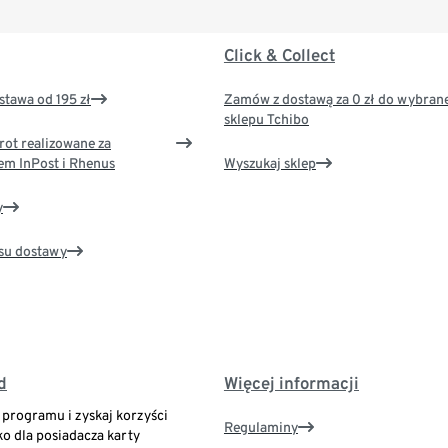
Click & Collect
tawa od 195 zł
Zamów z dostawą za 0 zł do wybran
sklepu Tchibo
rot realizowane za
em InPost i Rhenus
Wyszukaj sklep
y
su dostawy
d
Więcej informacji
o programu i zyskaj korzyści
Regulaminy
ko dla posiadacza karty