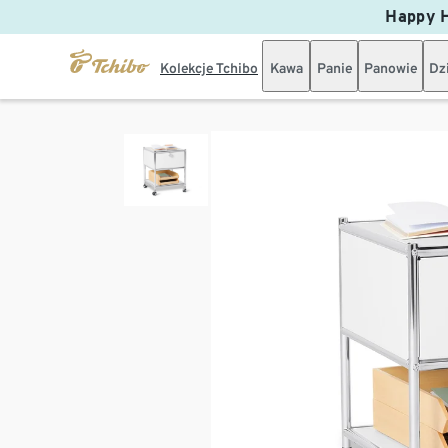
Happy H
Kolekcje Tchibo
Kawa
Panie
Panowie
Dz