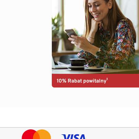
10% Rabat powitalny¹