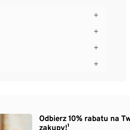
 sekcji Do pobrania
Odbierz 10% rabatu na Tw
zakupy!¹