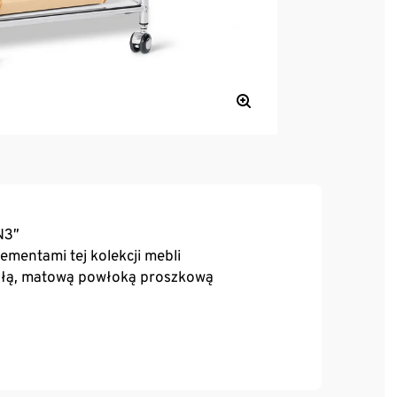
N3”
ementami tej kolekcji mebli
ałą, matową powłoką proszkową
ikowymi stopkami o regulowanej wysokości –
y według własnego uznania