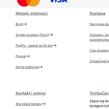
Metody płatności
Dostawa
BLIK
Darmowa dos
Szybki przelew (PayU)
Dostawa i zw
pośrednictw
PayPo – zapłać za 30 dni
Czas dostaw
Paypal
Zmiana adre
Karta płatnicza
Kontakt i pomoc
TchiboCar
Zapisz się d
Wszystkie tematy
dostępne tyl