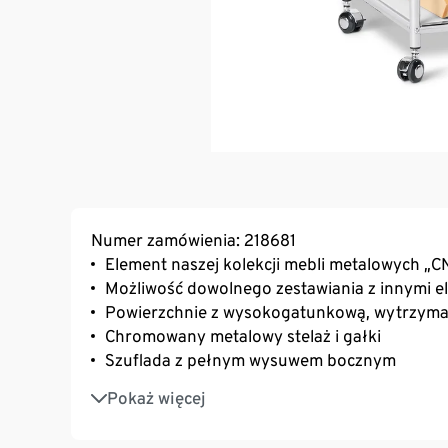
Numer zamówienia: 218681
Element naszej kolekcji mebli metalowych „C
Możliwość dowolnego zestawiania z innymi el
Powierzchnie z wysokogatunkową, wytrzym
Chromowany metalowy stelaż i gałki
Szuflada z pełnym wysuwem bocznym
Półka pod szufladą
Pokaż więcej
Z 4 kółkami, w tym 2 z hamulcem, oraz plast
stolik można wyposażyć w dowolne element