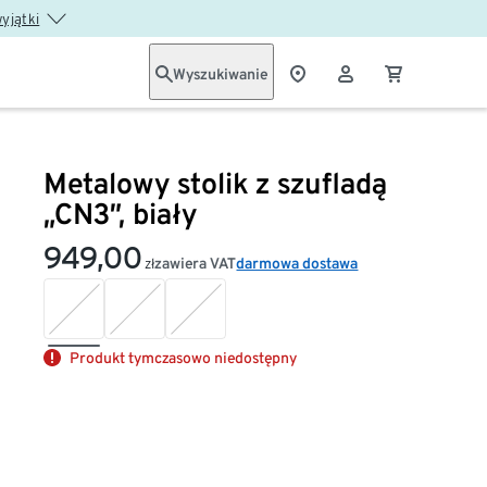
wyjątki
Wyszukiwanie
Metalowy stolik z szufladą
„CN3”, biały
949,00
zawiera VAT
darmowa dostawa
zł
Produkt tymczasowo niedostępny