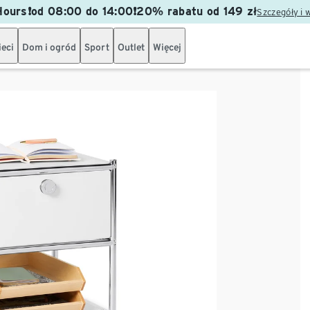
ours❗od 08:00 do 14:00❗20% rabatu od 149 zł
Szczegóły i 
ieci
Dom i ogród
Sport
Outlet
Więcej