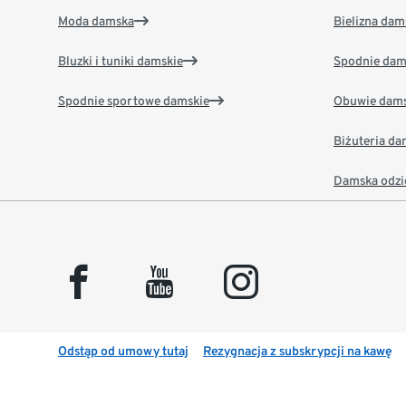
Moda damska
Bielizna dam
Bluzki i tuniki damskie
Spodnie dam
Spodnie sportowe damskie
Obuwie dams
Biżuteria d
Damska odzi
facebook
youtube
instagram
Odstąp od umowy tutaj
Rezygnacja z subskrypcji na kawę