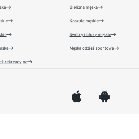
ska
Bielizna męska
skie
Koszule męskie
kie
Swetry i bluzy męskie
amska
Męska odzież sportowa
eż rekreacyjna
appleinc
android