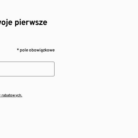
oje pierwsze
* pole obowiązkowe
w rabatowych.