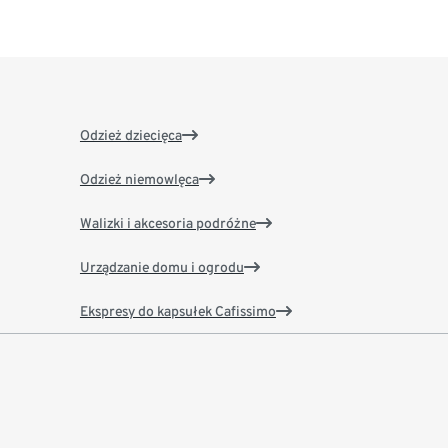
Odzież dziecięca
Odzież niemowlęca
Walizki i akcesoria podróżne
Urządzanie domu i ogrodu
Ekspresy do kapsułek Cafissimo