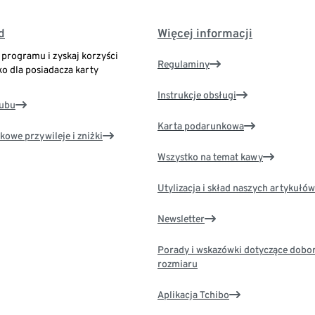
d
Więcej informacji
o programu i zyskaj korzyści
Regulaminy
ko dla posiadacza karty
Instrukcje obsługi
lubu
Karta podarunkowa
kowe przywileje i zniżki
Wszystko na temat kawy
Utylizacja i skład naszych artykułów
Newsletter
Porady i wskazówki dotyczące dobo
rozmiaru
Aplikacja Tchibo