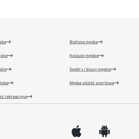
ska
Bielizna męska
skie
Koszule męskie
kie
Swetry i bluzy męskie
amska
Męska odzież sportowa
eż rekreacyjna
appleinc
android