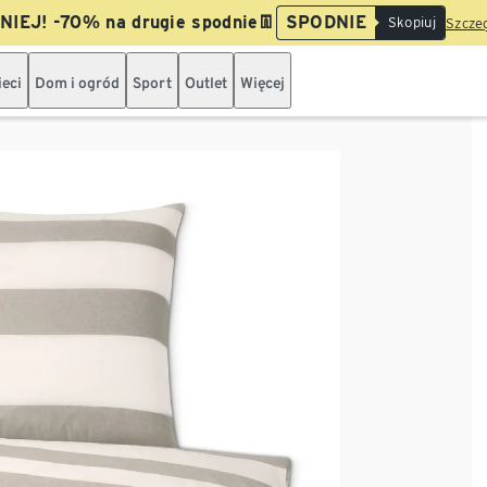
IEJ! -70% na drugie spodnie👖
SPODNIE
Skopiuj
Szczeg
ieci
Dom i ogród
Sport
Outlet
Więcej