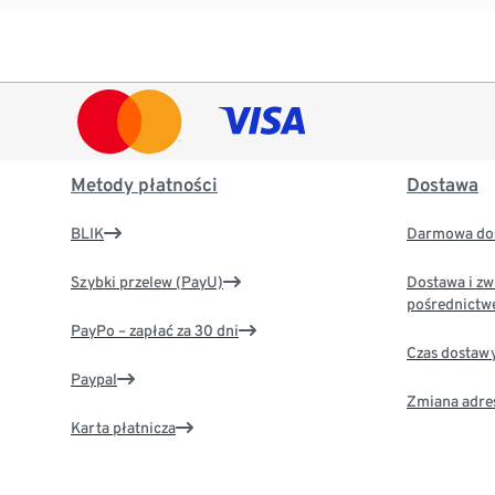
Metody płatności
Dostawa
BLIK
Darmowa dos
Szybki przelew (PayU)
Dostawa i zw
pośrednictw
PayPo – zapłać za 30 dni
Czas dostaw
Paypal
Zmiana adre
Karta płatnicza