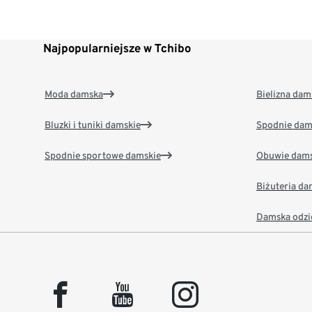
Najpopularniejsze w Tchibo
Moda damska
Bielizna dam
Bluzki i tuniki damskie
Spodnie dam
Spodnie sportowe damskie
Obuwie dams
Biżuteria d
Damska odzi
facebook
youtube
instagram