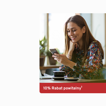
10% Rabat powitalny¹