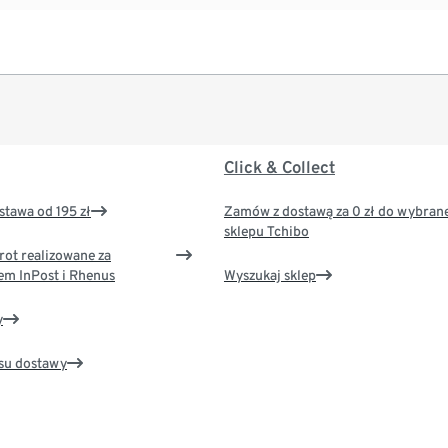
Click & Collect
tawa od 195 zł
Zamów z dostawą za 0 zł do wybran
sklepu Tchibo
rot realizowane za
em InPost i Rhenus
Wyszukaj sklep
y
su dostawy