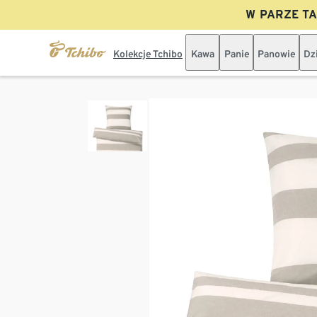
W PARZE TAN
Kolekcje Tchibo
Kawa
Panie
Panowie
Dz