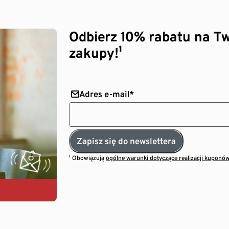
Odbierz 10% rabatu na Tw
zakupy!¹
Adres e-mail*
Zapisz się do newslettera
¹ Obowiązują
ogólne warunki dotyczące realizacji kuponó