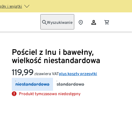
óły i wyjątki
Wyszukiwanie
Pościel z lnu i bawełny,
wielkość niestandardowa
119,99
zawiera VAT
plus koszty przesyłki
zł
niestandardowa
standardowa
Produkt tymczasowo niedostępny