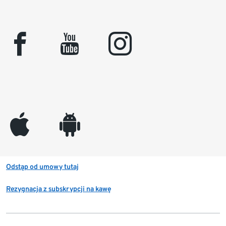
facebook
youtube
instagram
appleinc
android
Odstąp od umowy tutaj
Rezygnacja z subskrypcji na kawę