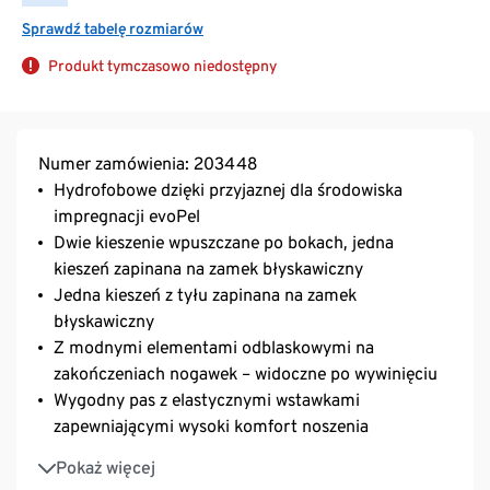
Sprawdź tabelę rozmiarów
Produkt tymczasowo niedostępny
Numer zamówienia: 203448
Hydrofobowe dzięki przyjaznej dla środowiska
impregnacji evoPel
Dwie kieszenie wpuszczane po bokach, jedna
kieszeń zapinana na zamek błyskawiczny
Jedna kieszeń z tyłu zapinana na zamek
błyskawiczny
Z modnymi elementami odblaskowymi na
zakończeniach nogawek – widoczne po wywinięciu
Wygodny pas z elastycznymi wstawkami
zapewniającymi wysoki komfort noszenia
Miękki, elastyczny materiał z zawartością włókna
Pokaż więcej
Creora® – zapewnia optymalną swobodę ruchów