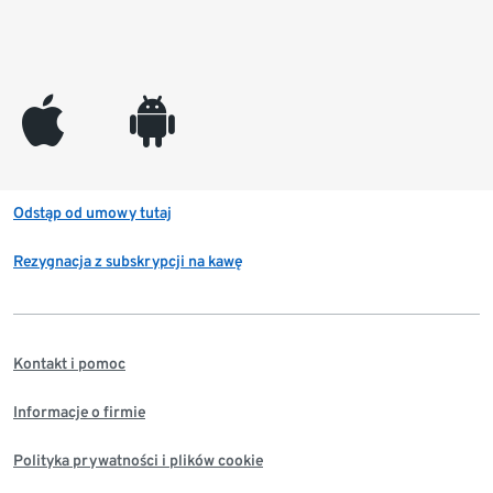
appleinc
android
Odstąp od umowy tutaj
Rezygnacja z subskrypcji na kawę
Kontakt i pomoc
Informacje o firmie
Polityka prywatności i plików cookie