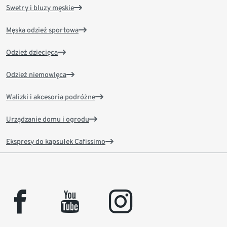
Swetry i bluzy męskie
Męska odzież sportowa
Odzież dziecięca
Odzież niemowlęca
Walizki i akcesoria podróżne
Urządzanie domu i ogrodu
Ekspresy do kapsułek Cafissimo
facebook
youtube
instagram