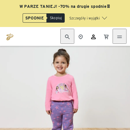
W PARZE TANIEJ! -70% na drugie spodnie👖
SPODNIE
Skopiuj
Szczegóły i wyjątki