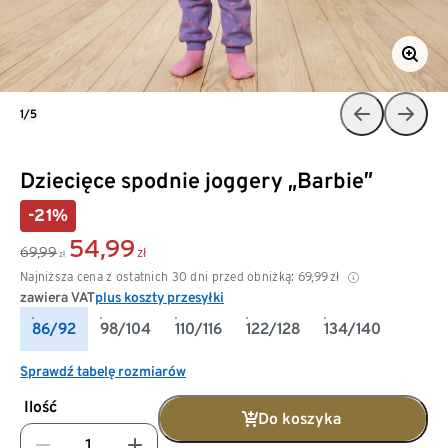
1/5
Dziecięce spodnie joggery „Barbie”
-21%
54,99
69,99
zł
zł
Najniższa cena z ostatnich 30 dni przed obniżką:
69,99
zł
zawiera VAT
plus koszty przesyłki
86/92
98/104
110/116
122/128
134/140
Sprawdź tabelę rozmiarów
Ilość
Do koszyka