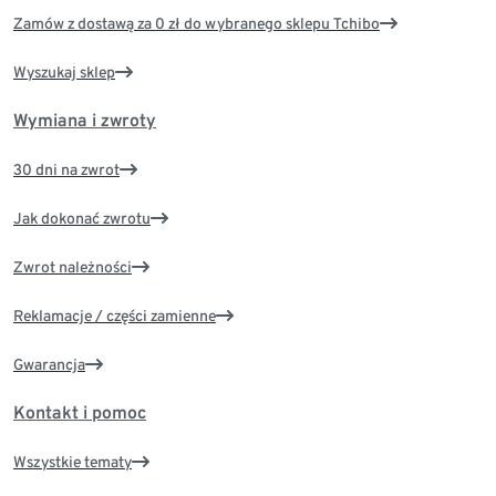
Zamów z dostawą za 0 zł do wybranego sklepu Tchibo
Wyszukaj sklep
Wymiana i zwroty
30 dni na zwrot
Jak dokonać zwrotu
Zwrot należności
Reklamacje / części zamienne
Gwarancja
Kontakt i pomoc
Wszystkie tematy