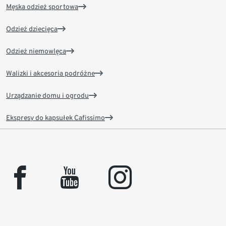
Męska odzież sportowa
Odzież dziecięca
Odzież niemowlęca
Walizki i akcesoria podróżne
Urządzanie domu i ogrodu
Ekspresy do kapsułek Cafissimo
facebook
youtube
instagram