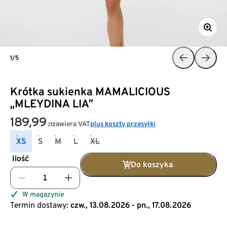
1/5
Krótka sukienka MAMALICIOUS
„MLEYDINA LIA”
189,99
zawiera VAT
plus koszty przesyłki
zł
XS
S
M
L
XL
Ilość
Do koszyka
W magazynie
Termin dostawy:
czw., 13.08.2026 - pn., 17.08.2026