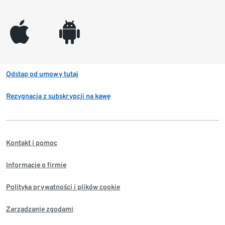
appleinc
android
Odstąp od umowy tutaj
Rezygnacja z subskrypcji na kawę
Kontakt i pomoc
Informacje o firmie
Polityka prywatności i plików cookie
Zarządzanie zgodami