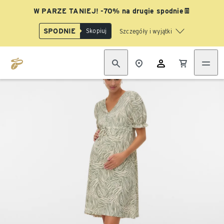
W PARZE TANIEJ! -70% na drugie spodnie👖
SPODNIE
Skopiuj
Szczegóły i wyjątki