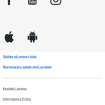
appleinc
android
Odstąp od umowy tutaj
Rezygnacja z subskrypcji na kawę
Kontakt i pomoc
Informacje o firmie