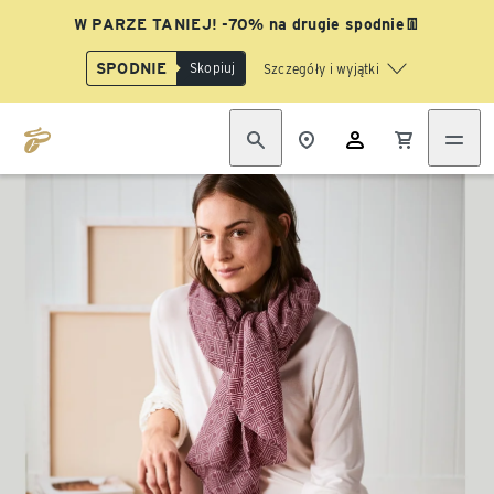
W PARZE TANIEJ! -70% na drugie spodnie👖
SPODNIE
Skopiuj
Szczegóły i wyjątki