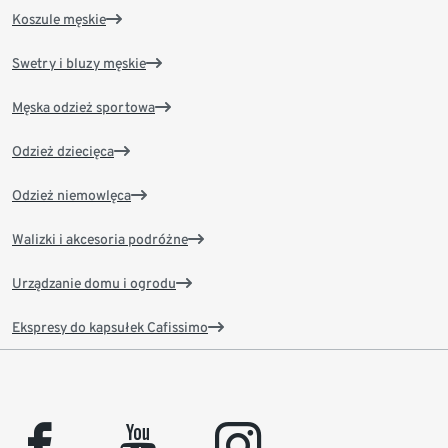
Koszule męskie
Swetry i bluzy męskie
Męska odzież sportowa
Odzież dziecięca
Odzież niemowlęca
Walizki i akcesoria podróżne
Urządzanie domu i ogrodu
Ekspresy do kapsułek Cafissimo
facebook
youtube
instagram