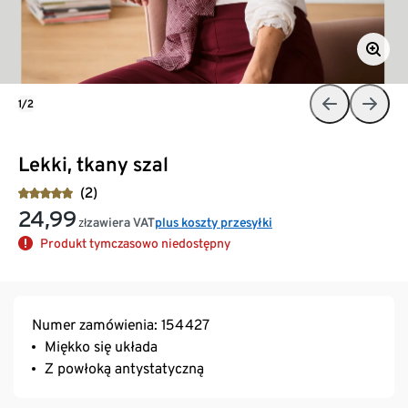
1/2
Lekki, tkany szal
(2)
24,99
zawiera VAT
plus koszty przesyłki
zł
Produkt tymczasowo niedostępny
Numer zamówienia: 154427
Miękko się układa
Z powłoką antystatyczną