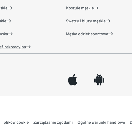
skie
Koszule męskie
kie
Swetry i bluzy męskie
amska
Męska odzież sportowa
eż rekreacyjna
appleinc
android
 i plików cookie
Zarządzanie zgodami
Ogólne warunki handlowe
D