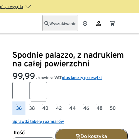
óły i wyjątki
Wyszukiwanie
Spodnie palazzo, z nadrukiem
na całej powierzchni
99,99
zawiera VAT
plus koszty przesyłki
zł
36
38
40
42
44
46
48
50
Sprawdź tabelę rozmiarów
Ilość
Do koszyka