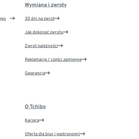
Wymiana i zwroty
ego
30 dni na zwrot
Jak dokonać zwrotu
Zwrot należności
Reklamacje / części zamienne
Gwarancja
O Tchibo
Kariera
Oferta dla biur i gastronomii