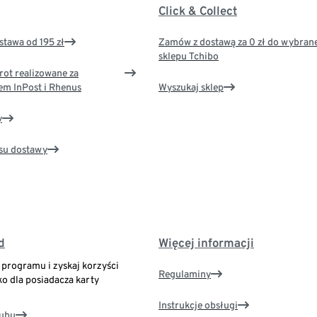
Click & Collect
tawa od 195 zł
Zamów z dostawą za 0 zł do wybran
sklepu Tchibo
rot realizowane za
em InPost i Rhenus
Wyszukaj sklep
y
su dostawy
d
Więcej informacji
o programu i zyskaj korzyści
Regulaminy
ko dla posiadacza karty
Instrukcje obsługi
lubu