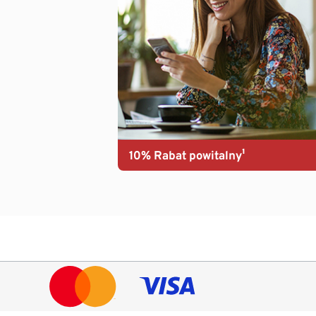
10% Rabat powitalny¹