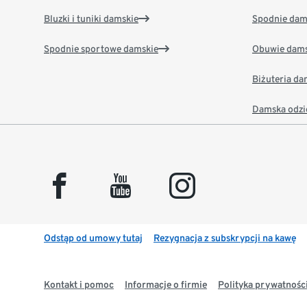
Bluzki i tuniki damskie
Spodnie dam
Spodnie sportowe damskie
Obuwie dams
Biżuteria d
Damska odzi
facebook
youtube
instagram
Odstąp od umowy tutaj
Rezygnacja z subskrypcji na kawę
Kontakt i pomoc
Informacje o firmie
Polityka prywatności