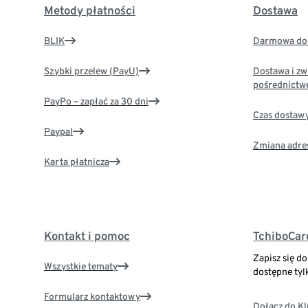
Metody płatności
Dostawa
BLIK
Darmowa dos
Szybki przelew (PayU)
Dostawa i zw
pośrednictw
PayPo – zapłać za 30 dni
Czas dostaw
Paypal
Zmiana adre
Karta płatnicza
Kontakt i pomoc
TchiboCar
Zapisz się d
Wszystkie tematy
dostępne tyl
Formularz kontaktowy
Dołącz do K