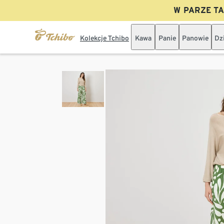
W PARZE TAN
Kolekcje Tchibo
Kawa
Panie
Panowie
Dz