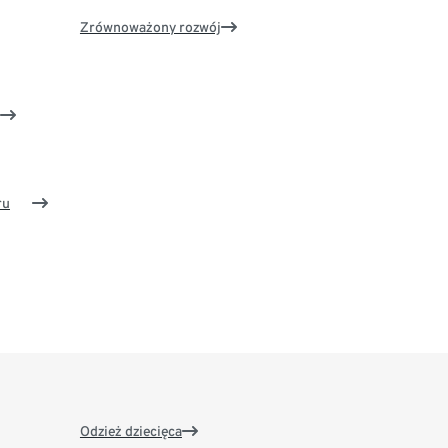
Zrównoważony rozwój
ru
Odzież dziecięca