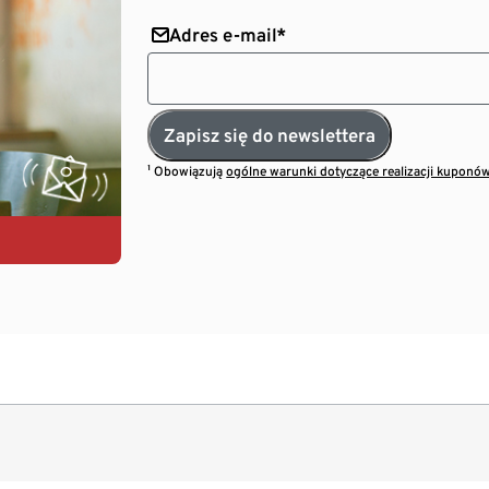
Adres e-mail*
Zapisz się do newslettera
¹ Obowiązują
ogólne warunki dotyczące realizacji kuponó