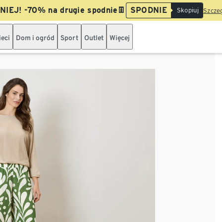
IEJ! -70% na drugie spodnie👖
SPODNIE
Skopiuj
Szczeg
ieci
Dom i ogród
Sport
Outlet
Więcej