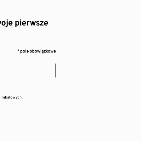
oje pierwsze
* pole obowiązkowe
w rabatowych.