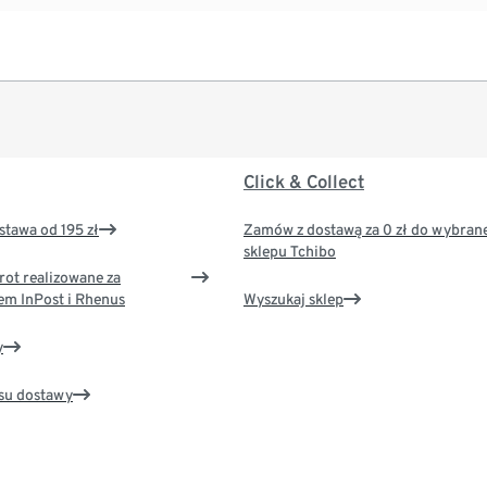
Click & Collect
tawa od 195 zł
Zamów z dostawą za 0 zł do wybran
sklepu Tchibo
rot realizowane za
em InPost i Rhenus
Wyszukaj sklep
y
su dostawy