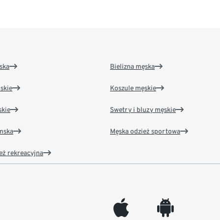
ska
Bielizna męska
skie
Koszule męskie
kie
Swetry i bluzy męskie
amska
Męska odzież sportowa
eż rekreacyjna
appleinc
android