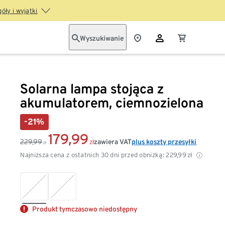
óły i wyjątki
Wyszukiwanie
Solarna lampa stojąca z
akumulatorem, ciemnozielona
-21%
179,99
229,99
zawiera VAT
plus koszty przesyłki
zł
zł
Najniższa cena z ostatnich 30 dni przed obniżką:
229,99
zł
Produkt tymczasowo niedostępny