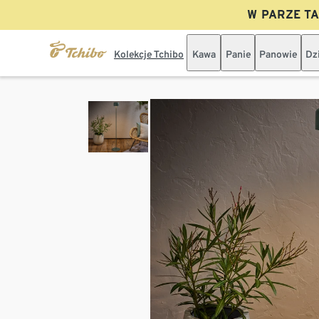
W PARZE TAN
Kolekcje Tchibo
Kawa
Panie
Panowie
Dz