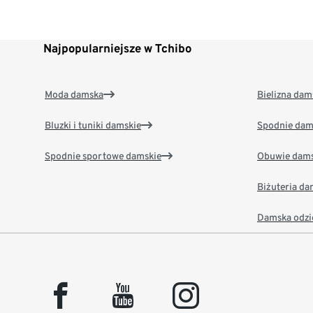
Najpopularniejsze w Tchibo
Moda damska
Bielizna dam
Bluzki i tuniki damskie
Spodnie dam
Spodnie sportowe damskie
Obuwie dams
Biżuteria d
Damska odzi
facebook
youtube
instagram