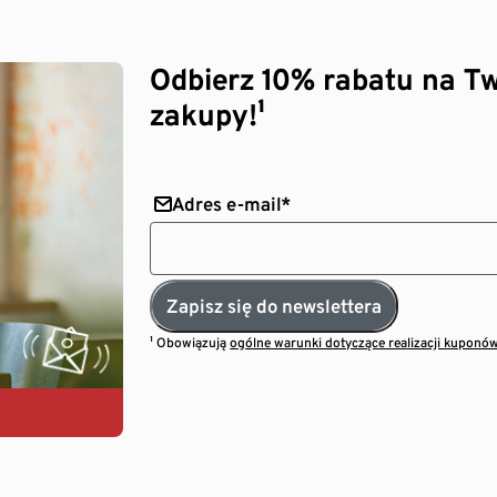
Odbierz 10% rabatu na Tw
zakupy!¹
Adres e-mail*
Zapisz się do newslettera
¹ Obowiązują
ogólne warunki dotyczące realizacji kuponó