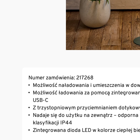
Numer zamówienia: 217268
Możliwość naładowania i umieszczenia w do
Możliwość ładowania za pomocą zintegrowan
USB-C
Z trzystopniowym przyciemnianiem dotykow
Nadaje się do użytku na zewnątrz – odporn
klasyfikacji IP44
Zintegrowana dioda LED w kolorze ciepłej bie
Spód delikatny dla podłoża