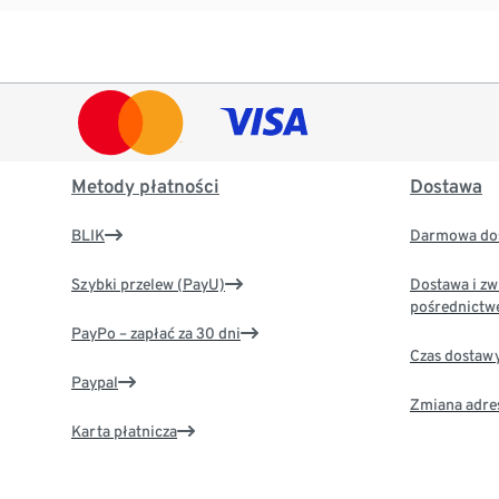
Metody płatności
Dostawa
BLIK
Darmowa dos
Szybki przelew (PayU)
Dostawa i zw
pośrednictw
PayPo – zapłać za 30 dni
Czas dostaw
Paypal
Zmiana adre
Karta płatnicza