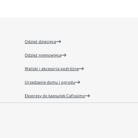
Odzież dziecięca
Odzież niemowlęca
Walizki i akcesoria podróżne
Urządzanie domu i ogrodu
Ekspresy do kapsułek Cafissimo