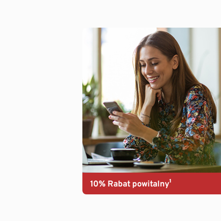
10% Rabat powitalny¹