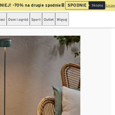
IEJ! -70% na drugie spodnie👖
SPODNIE
Skopiuj
Szczeg
ieci
Dom i ogród
Sport
Outlet
Więcej