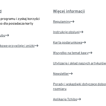
d
Więcej informacji
o programu i zyskaj korzyści
Regulaminy
ko dla posiadacza karty
Instrukcje obsługi
lubu
Karta podarunkowa
kowe przywileje i zniżki
Wszystko na temat kawy
Utylizacja i skład naszych artykułów
Newsletter
Porady i wskazówki dotyczące dobo
rozmiaru
Aplikacja Tchibo