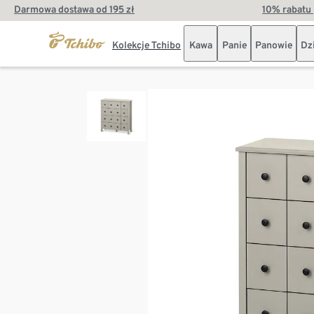
Darmowa dostawa od 195 zł
10% rabatu 
Kolekcje Tchibo
Kawa
Panie
Panowie
Dz