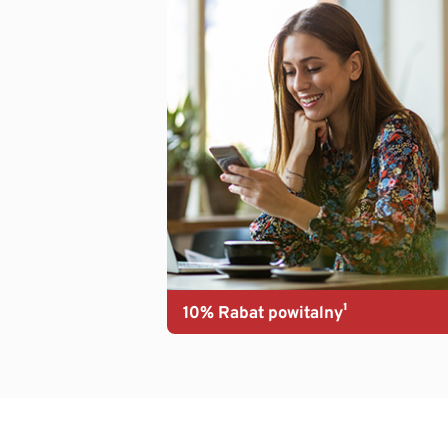
10% Rabat powitalny¹