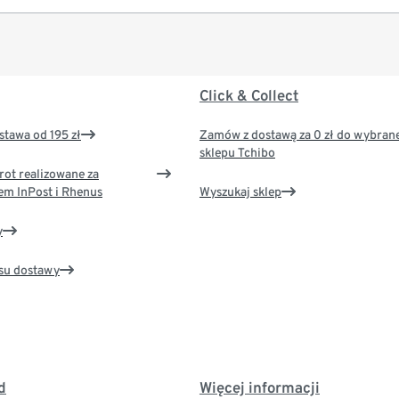
Click & Collect
tawa od 195 zł
Zamów z dostawą za 0 zł do wybran
sklepu Tchibo
rot realizowane za
em InPost i Rhenus
Wyszukaj sklep
y
su dostawy
d
Więcej informacji