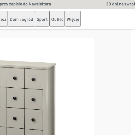
przy zapisie do Newslettera
30 dni na zwro
ieci
Dom i ogród
Sport
Outlet
Więcej