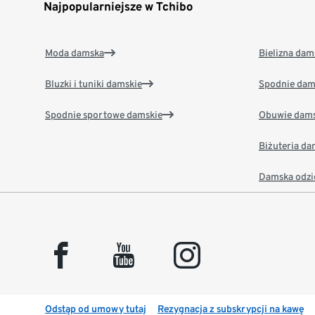
Najpopularniejsze w Tchibo
Moda damska
Bielizna dam
Bluzki i tuniki damskie
Spodnie dam
Spodnie sportowe damskie
Obuwie dams
Biżuteria d
Damska odzi
facebook
youtube
instagram
Odstąp od umowy tutaj
Rezygnacja z subskrypcji na kawę