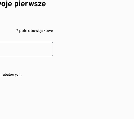
oje pierwsze
* pole obowiązkowe
w rabatowych.