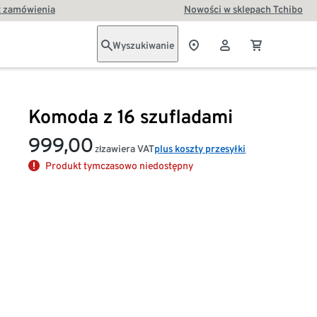
t zamówienia
Nowości w sklepach Tchibo
Wyszukiwanie
Komoda z 16 szufladami
999,00
zawiera VAT
plus koszty przesyłki
zł
Produkt tymczasowo niedostępny