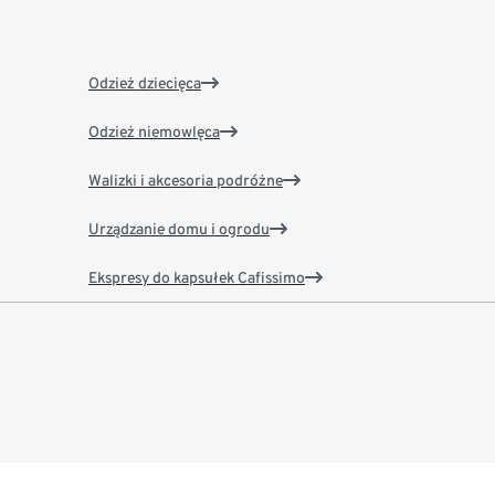
Odzież dziecięca
Odzież niemowlęca
Walizki i akcesoria podróżne
Urządzanie domu i ogrodu
Ekspresy do kapsułek Cafissimo