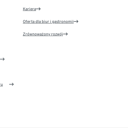
Kariera
Oferta dla biur i gastronomii
Zrównoważony rozwój
ru