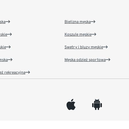
ska
Bielizna męska
skie
Koszule męskie
kie
Swetry i bluzy męskie
amska
Męska odzież sportowa
eż rekreacyjna
appleinc
android