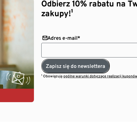
Odbierz 10% rabatu na Tw
zakupy!¹
Adres e-mail*
Zapisz się do newslettera
¹ Obowiązują
ogólne warunki dotyczące realizacji kuponó