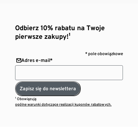
Odbierz 10% rabatu na Twoje
pierwsze zakupy!¹
* pole obowiązkowe
Adres e-mail*
Zapisz się do newslettera
¹ Obowiązują
ogólne warunki dotyczące realizacji kuponów rabatowych.