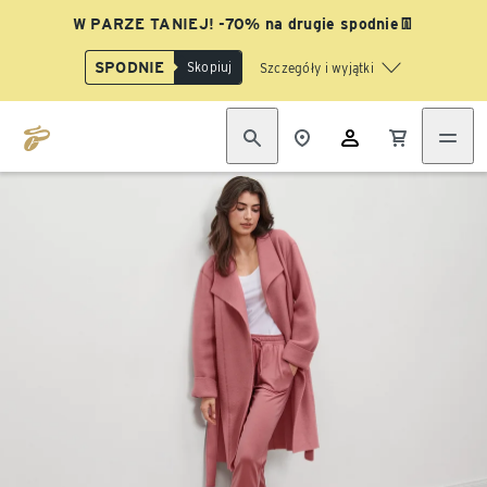
W PARZE TANIEJ! -70% na drugie spodnie👖
SPODNIE
Skopiuj
Szczegóły i wyjątki