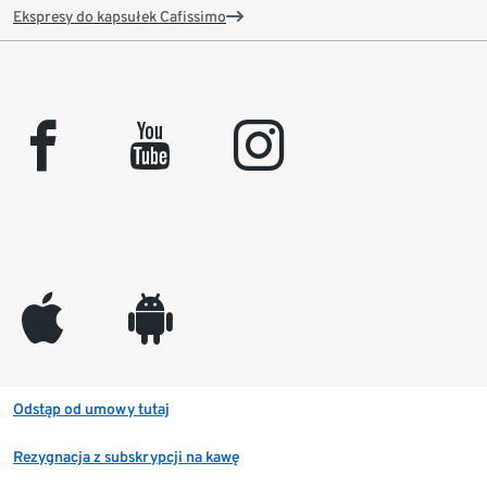
Ekspresy do kapsułek Cafissimo
facebook
youtube
instagram
appleinc
android
Odstąp od umowy tutaj
Rezygnacja z subskrypcji na kawę