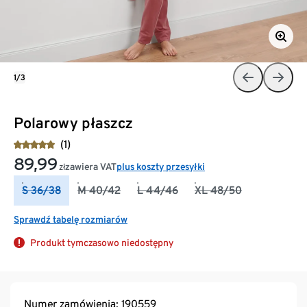
1/3
Polarowy płaszcz
(1)
89,99
zawiera VAT
plus koszty przesyłki
zł
S 36/38
M 40/42
L 44/46
XL 48/50
Sprawdź tabelę rozmiarów
Produkt tymczasowo niedostępny
Numer zamówienia: 190559