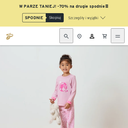
W PARZE TANIEJ! -70% na drugie spodnie👖
SPODNIE
Skopiuj
Szczegóły i wyjątki