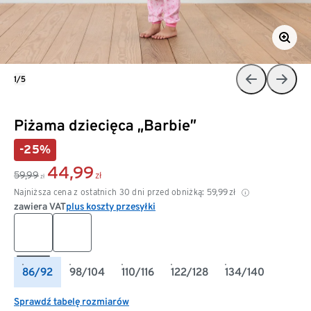
1/5
Piżama dziecięca „Barbie”
-25%
44,99
59,99
zł
zł
Najniższa cena z ostatnich 30 dni przed obniżką:
59,99
zł
zawiera VAT
plus koszty przesyłki
86/92
98/104
110/116
122/128
134/140
Sprawdź tabelę rozmiarów