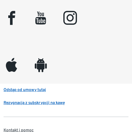
facebook
youtube
instagram
appleinc
android
Odstąp od umowy tutaj
Rezygnacja z subskrypcji na kawę
Kontakt i pomoc