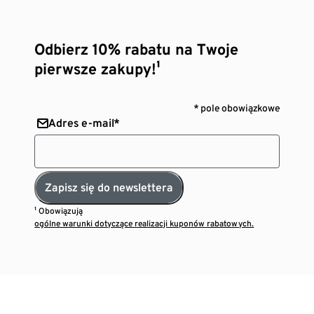
Odbierz 10% rabatu na Twoje
pierwsze zakupy!¹
* pole obowiązkowe
Adres e-mail*
Zapisz się do newslettera
¹ Obowiązują
ogólne warunki dotyczące realizacji kuponów rabatowych.