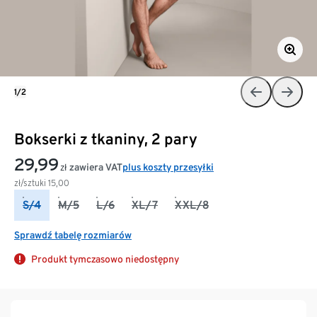
1/2
Bokserki z tkaniny, 2 pary
29,99
zawiera VAT
plus koszty przesyłki
zł
zł/sztuki
15,00
S/4
M/5
L/6
XL/7
XXL/8
Sprawdź tabelę rozmiarów
Produkt tymczasowo niedostępny