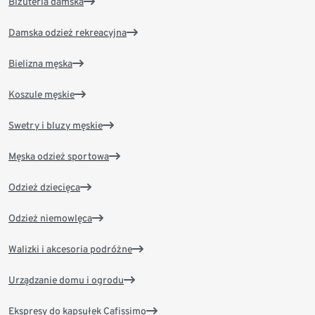
Biżuteria damska
Damska odzież rekreacyjna
Bielizna męska
Koszule męskie
Swetry i bluzy męskie
Męska odzież sportowa
Odzież dziecięca
Odzież niemowlęca
Walizki i akcesoria podróżne
Urządzanie domu i ogrodu
Ekspresy do kapsułek Cafissimo