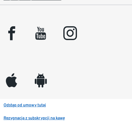
facebook
youtube
instagram
appleinc
android
Odstąp od umowy tutaj
Rezygnacja z subskrypcji na kawę