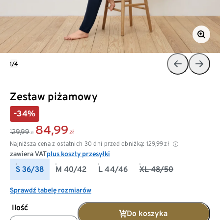
1/4
Zestaw piżamowy
-34%
84,99
129,99
zł
zł
Najniższa cena z ostatnich 30 dni przed obniżką:
129,99
zł
zawiera VAT
plus koszty przesyłki
S 36/38
M 40/42
L 44/46
XL 48/50
Sprawdź tabelę rozmiarów
Ilość
Do koszyka