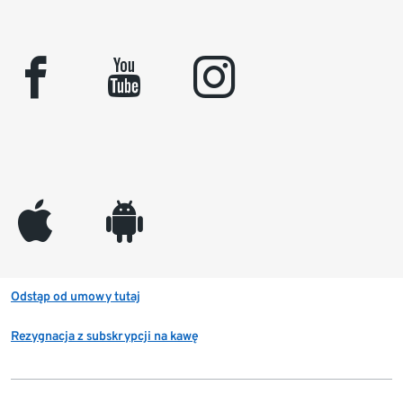
facebook
youtube
instagram
appleinc
android
Odstąp od umowy tutaj
Rezygnacja z subskrypcji na kawę