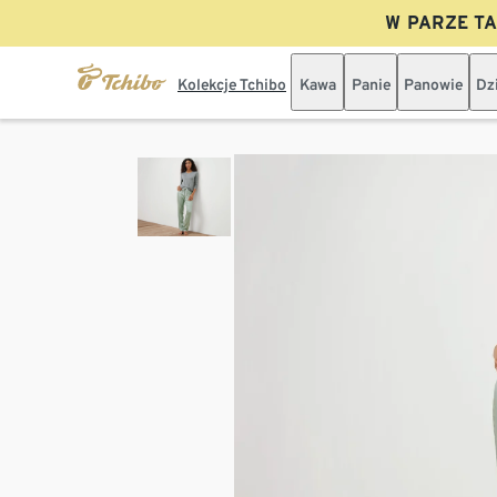
W PARZE TAN
Kolekcje Tchibo
Kawa
Panie
Panowie
Dz