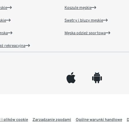
skie
Koszule męskie
kie
Swetry i bluzy męskie
amska
Męska odzież sportowa
eż rekreacyjna
appleinc
android
 i plików cookie
Zarządzanie zgodami
Ogólne warunki handlowe
D