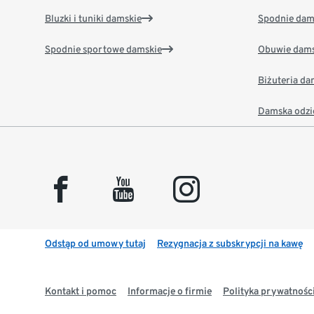
Bluzki i tuniki damskie
Spodnie dam
Spodnie sportowe damskie
Obuwie dams
Biżuteria d
Damska odzi
facebook
youtube
instagram
Odstąp od umowy tutaj
Rezygnacja z subskrypcji na kawę
Kontakt i pomoc
Informacje o firmie
Polityka prywatności