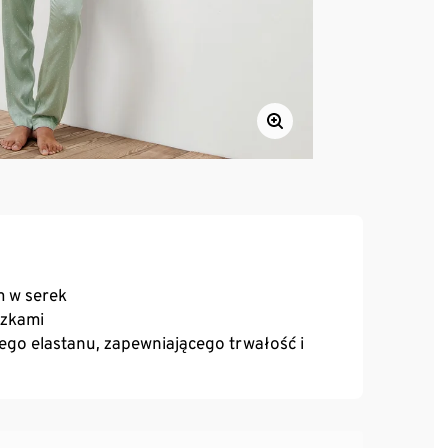
m w serek
czkami
o elastanu, zapewniającego trwałość i