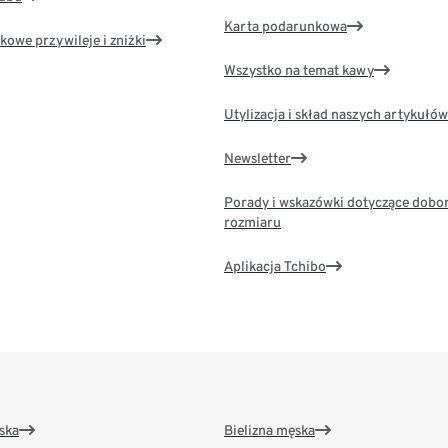
Karta podarunkowa
kowe przywileje i zniżki
Wszystko na temat kawy
Utylizacja i skład naszych artykułów
Newsletter
Porady i wskazówki dotyczące dobo
rozmiaru
Aplikacja Tchibo
ska
Bielizna męska