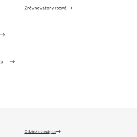
Zrównoważony rozwój
ru
Odzież dziecięca