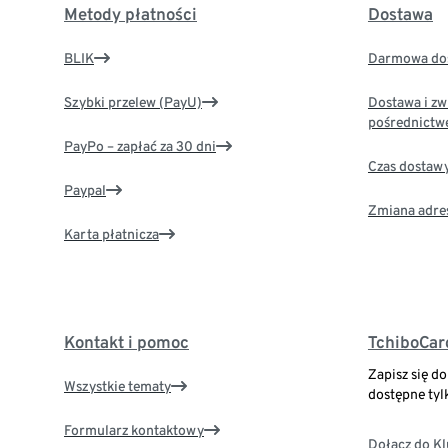
Metody płatności
Dostawa
BLIK
Darmowa dos
Szybki przelew (PayU)
Dostawa i zw
pośrednictw
PayPo – zapłać za 30 dni
Czas dostaw
Paypal
Zmiana adre
Karta płatnicza
Kontakt i pomoc
TchiboCar
Zapisz się d
Wszystkie tematy
dostępne tyl
Formularz kontaktowy
Dołącz do K