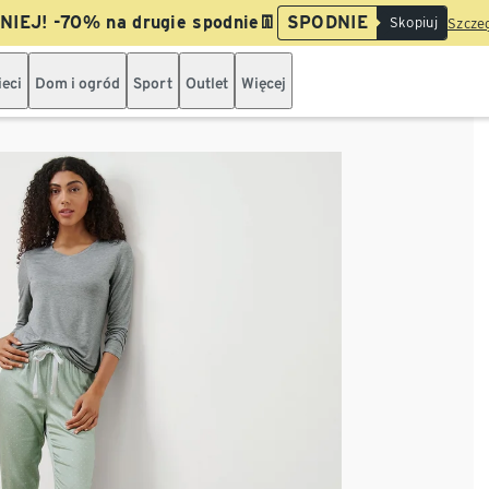
IEJ! -70% na drugie spodnie👖
SPODNIE
Skopiuj
Szczeg
ieci
Dom i ogród
Sport
Outlet
Więcej