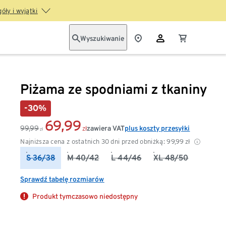
óły i wyjątki
Wyszukiwanie
Piżama ze spodniami z tkaniny
-30%
69,99
99,99
zawiera VAT
plus koszty przesyłki
zł
zł
Najniższa cena z ostatnich 30 dni przed obniżką:
99,99
zł
S 36/38
M 40/42
L 44/46
XL 48/50
Sprawdź tabelę rozmiarów
Produkt tymczasowo niedostępny