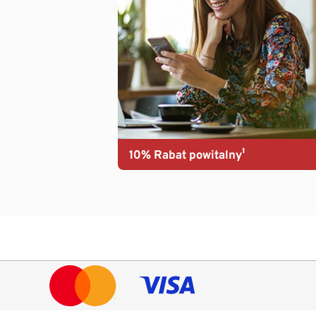
10% Rabat powitalny¹