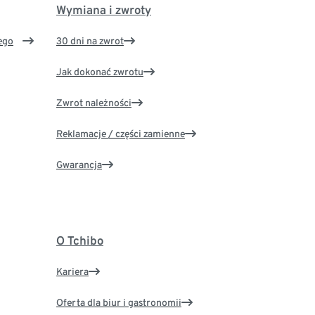
Wymiana i zwroty
ego
30 dni na zwrot
Jak dokonać zwrotu
Zwrot należności
Reklamacje / części zamienne
Gwarancja
O Tchibo
Kariera
Oferta dla biur i gastronomii