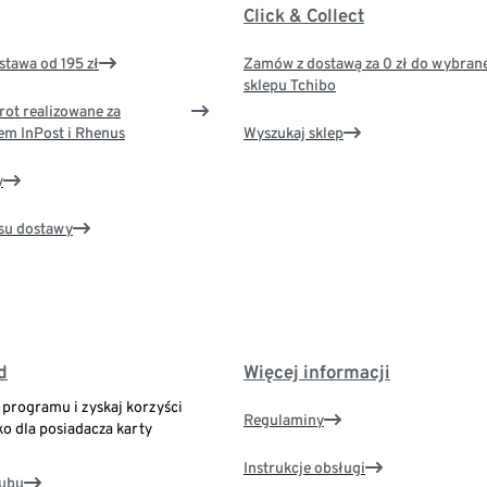
Click & Collect
tawa od 195 zł
Zamów z dostawą za 0 zł do wybran
sklepu Tchibo
rot realizowane za
em InPost i Rhenus
Wyszukaj sklep
y
su dostawy
d
Więcej informacji
o programu i zyskaj korzyści
Regulaminy
ko dla posiadacza karty
Instrukcje obsługi
lubu