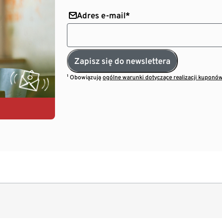
Adres e-mail*
Zapisz się do newslettera
¹ Obowiązują
ogólne warunki dotyczące realizacji kuponó