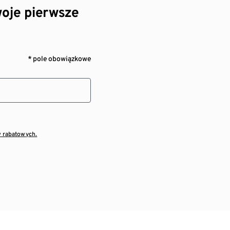
oje pierwsze
* pole obowiązkowe
w rabatowych.