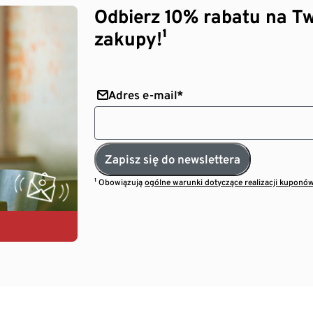
Odbierz 10% rabatu na Tw
zakupy!¹
Adres e-mail*
Zapisz się do newslettera
¹ Obowiązują
ogólne warunki dotyczące realizacji kuponó