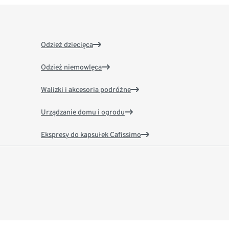
Odzież dziecięca
Odzież niemowlęca
Walizki i akcesoria podróżne
Urządzanie domu i ogrodu
Ekspresy do kapsułek Cafissimo