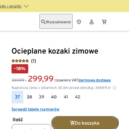
óły i wyjątki
Wyszukiwanie
Ocieplane kozaki zimowe
(1)
-18%
299,99
369,99
zawiera VAT
darmowa dostawa
zł
zł
Najniższa cena z ostatnich 30 dni przed obniżką:
369,99
zł
37
38
39
40
41
42
Sprawdź tabelę rozmiarów
Ilość
Do koszyka