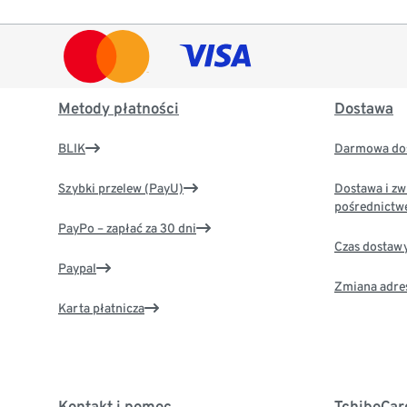
Metody płatności
Dostawa
BLIK
Darmowa dos
Szybki przelew (PayU)
Dostawa i zw
pośrednictw
PayPo – zapłać za 30 dni
Czas dostaw
Paypal
Zmiana adre
Karta płatnicza
Kontakt i pomoc
TchiboCar