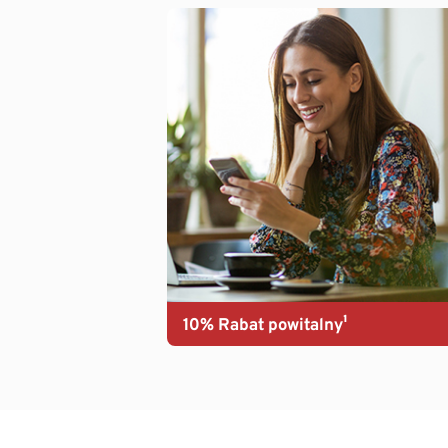
10% Rabat powitalny¹