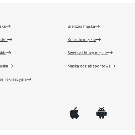
ska
Bielizna męska
skie
Koszule męskie
kie
Swetry i bluzy męskie
amska
Męska odzież sportowa
eż rekreacyjna
appleinc
android