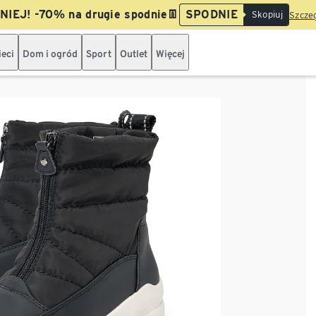
IEJ! -70% na drugie spodnie👖
SPODNIE
Skopiuj
Szczeg
ieci
Dom i ogród
Sport
Outlet
Więcej