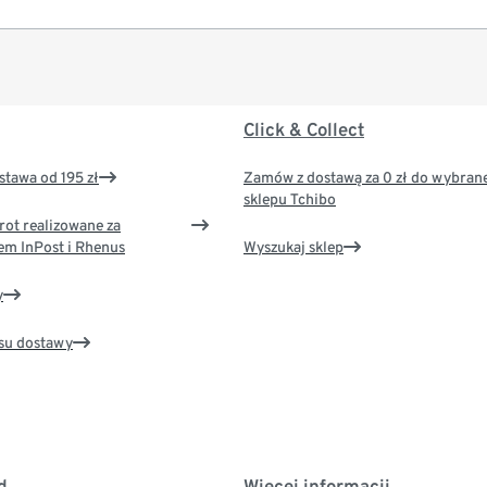
Click & Collect
tawa od 195 zł
Zamów z dostawą za 0 zł do wybran
sklepu Tchibo
rot realizowane za
em InPost i Rhenus
Wyszukaj sklep
y
su dostawy
d
Więcej informacji