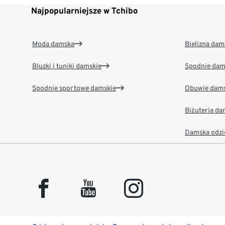
Najpopularniejsze w Tchibo
Moda damska
Bielizna dam
Bluzki i tuniki damskie
Spodnie dam
Spodnie sportowe damskie
Obuwie dams
Biżuteria d
Damska odzi
facebook
youtube
instagram