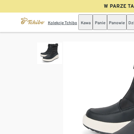
W PARZE TAN
Kolekcje Tchibo
Kawa
Panie
Panowie
Dz