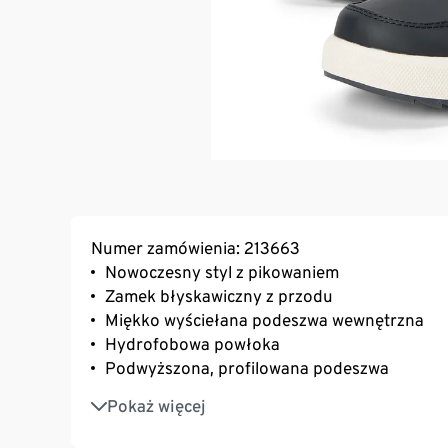
Numer zamówienia: 213663
Nowoczesny styl z pikowaniem
Zamek błyskawiczny z przodu
Miękko wyściełana podeszwa wewnętrzna
Hydrofobowa powłoka
Podwyższona, profilowana podeszwa
Z tyłu cholewki szlufka ułatwiająca wkładani
Pokaż więcej
Detale z wysokogatunkowej sztucznej skóry