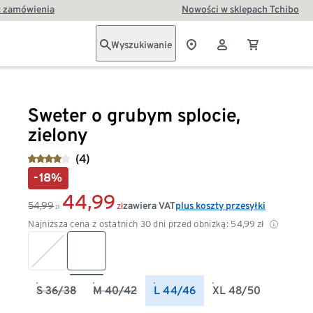
t zamówienia
Nowości w sklepach Tchibo
Wyszukiwanie
Sweter o grubym splocie,
zielony
(4)
-18%
44,99
54,99
zawiera VAT
plus koszty przesyłki
zł
zł
Najniższa cena z ostatnich 30 dni przed obniżką:
54,99
zł
S 36/38
M 40/42
L 44/46
XL 48/50