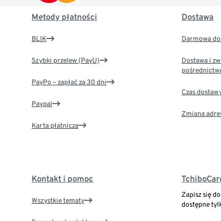
Metody płatności
Dostawa
BLIK
Darmowa dos
Szybki przelew (PayU)
Dostawa i zw
pośrednictw
PayPo – zapłać za 30 dni
Czas dostaw
Paypal
Zmiana adre
Karta płatnicza
Kontakt i pomoc
TchiboCar
Zapisz się d
Wszystkie tematy
dostępne tyl