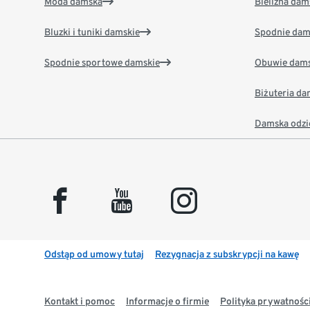
Moda damska
Bielizna dam
Bluzki i tuniki damskie
Spodnie dam
Spodnie sportowe damskie
Obuwie dams
Biżuteria d
Damska odzi
facebook
youtube
instagram
Odstąp od umowy tutaj
Rezygnacja z subskrypcji na kawę
Kontakt i pomoc
Informacje o firmie
Polityka prywatności