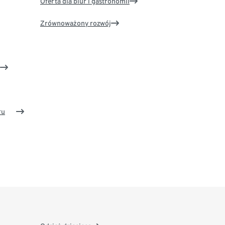
Oferta dla biur i gastronomii
Zrównoważony rozwój
ru