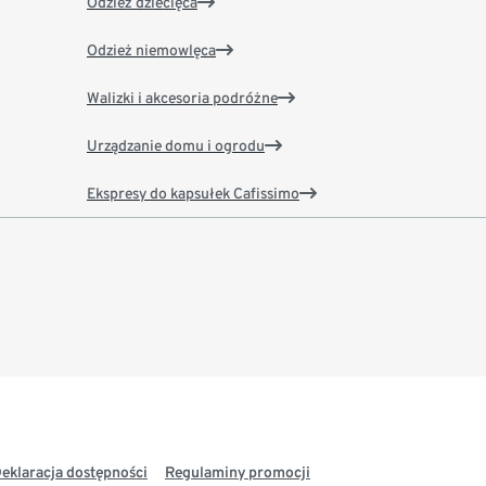
Odzież dziecięca
Odzież niemowlęca
Walizki i akcesoria podróżne
Urządzanie domu i ogrodu
Ekspresy do kapsułek Cafissimo
eklaracja dostępności
Regulaminy promocji