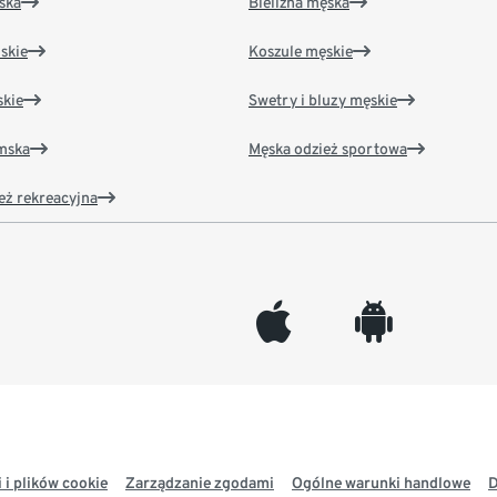
ska
Bielizna męska
skie
Koszule męskie
kie
Swetry i bluzy męskie
amska
Męska odzież sportowa
eż rekreacyjna
appleinc
android
 i plików cookie
Zarządzanie zgodami
Ogólne warunki handlowe
D