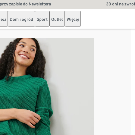
przy zapisie do Newslettera
30 dni na zwro
ieci
Dom i ogród
Sport
Outlet
Więcej