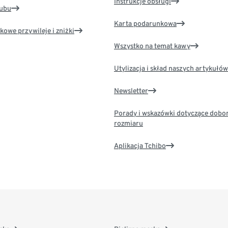
Instrukcje obsługi
lubu
Karta podarunkowa
kowe przywileje i zniżki
Wszystko na temat kawy
Utylizacja i skład naszych artykułów
Newsletter
Porady i wskazówki dotyczące dobo
rozmiaru
Aplikacja Tchibo