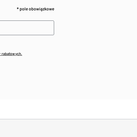
* pole obowiązkowe
w rabatowych.