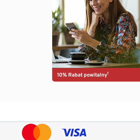
10% Rabat powitalny¹