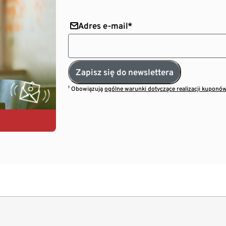
Adres e-mail*
Zapisz się do newslettera
¹ Obowiązują
ogólne warunki dotyczące realizacji kuponó