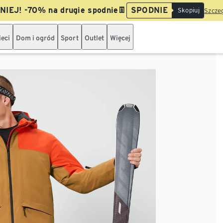
IEJ! -70% na drugie spodnie👖
SPODNIE
Skopiuj
Szczeg
ieci
Dom i ogród
Sport
Outlet
Więcej