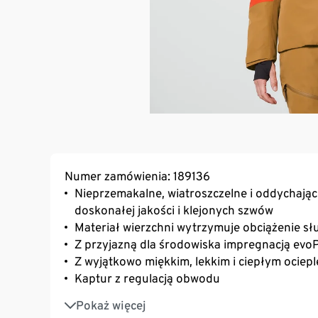
Numer zamówienia: 189136
Nieprzemakalne, wiatroszczelne i oddychają
doskonałej jakości i klejonych szwów
Materiał wierzchni wytrzymuje obciążenie 
Z przyjazną dla środowiska impregnacją evo
Z wyjątkowo miękkim, lekkim i ciepłym ociep
Kaptur z regulacją obwodu
Stójka
Pokaż więcej
Nieprzemakalny śniegołap z antypoślizgow