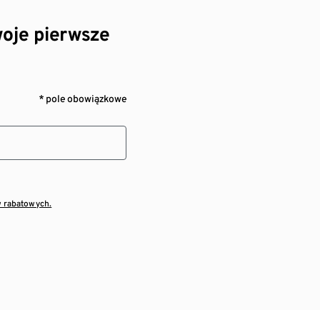
oje pierwsze
* pole obowiązkowe
w rabatowych.