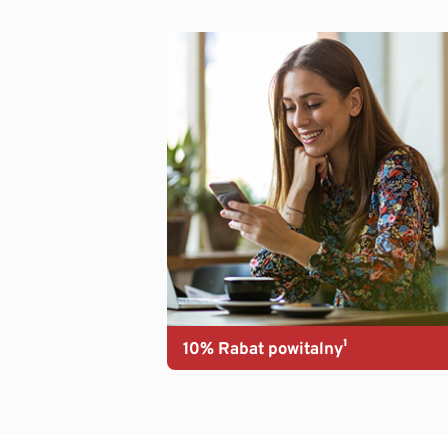
10% Rabat powitalny¹