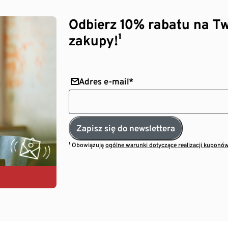
Odbierz 10% rabatu na Tw
zakupy!¹
Adres e-mail*
Zapisz się do newslettera
¹ Obowiązują
ogólne warunki dotyczące realizacji kuponó