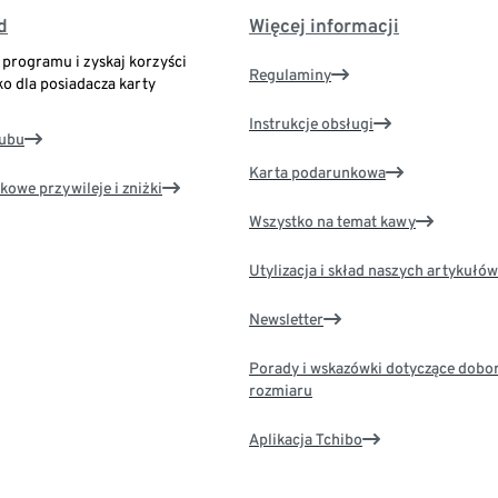
d
Więcej informacji
o programu i zyskaj korzyści
Regulaminy
ko dla posiadacza karty
Instrukcje obsługi
lubu
Karta podarunkowa
kowe przywileje i zniżki
Wszystko na temat kawy
Utylizacja i skład naszych artykułów
Newsletter
Porady i wskazówki dotyczące dobo
rozmiaru
Aplikacja Tchibo