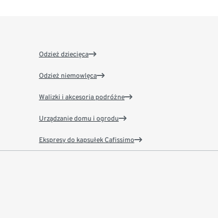
Odzież dziecięca
Odzież niemowlęca
Walizki i akcesoria podróżne
Urządzanie domu i ogrodu
Ekspresy do kapsułek Cafissimo