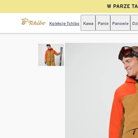
W PARZE TAN
Kolekcje Tchibo
Kawa
Panie
Panowie
Dz