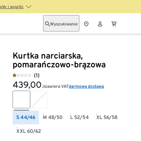
óły i wyjątki
Wyszukiwanie
Kurtka narciarska,
pomarańczowo-brązowa
(1)
439,00
zawiera VAT
darmowa dostawa
zł
S 44/46
M 48/50
L 52/54
XL 56/58
XXL 60/62