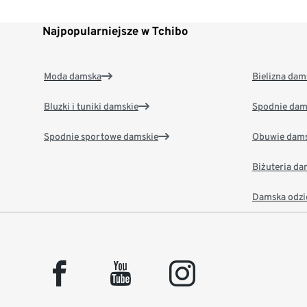
Najpopularniejsze w Tchibo
Moda damska
Bielizna dam
Bluzki i tuniki damskie
Spodnie dam
Spodnie sportowe damskie
Obuwie dams
Biżuteria d
Damska odzi
facebook
youtube
instagram