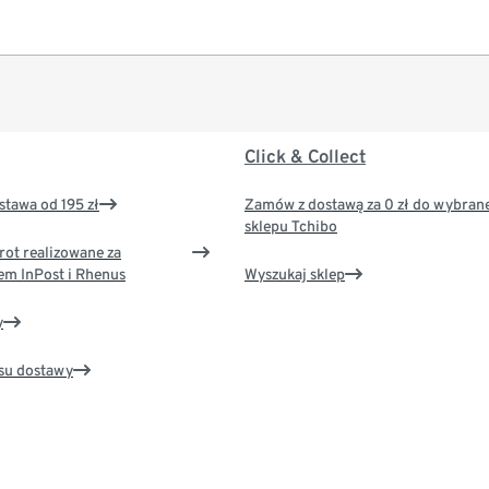
Click & Collect
tawa od 195 zł
Zamów z dostawą za 0 zł do wybran
sklepu Tchibo
rot realizowane za
em InPost i Rhenus
Wyszukaj sklep
y
su dostawy