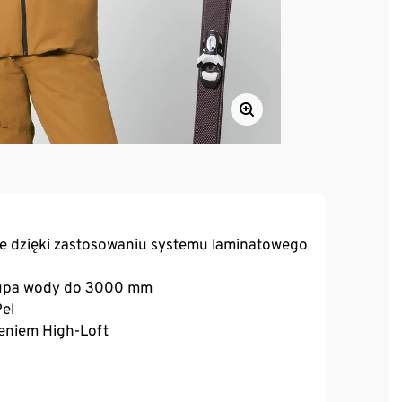
ce dzięki zastosowaniu systemu laminatowego
słupa wody do 3000 mm
Pel
leniem High-Loft
ym gumowaniem i guzikami zatrzaskowymi do