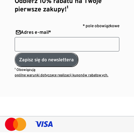
Odbierz 10% rabatu na Twoje
pierwsze zakupy!¹
* pole obowiązkowe
Adres e-mail*
Zapisz się do newslettera
¹ Obowiązują
ogólne warunki dotyczące realizacji kuponów rabatowych.