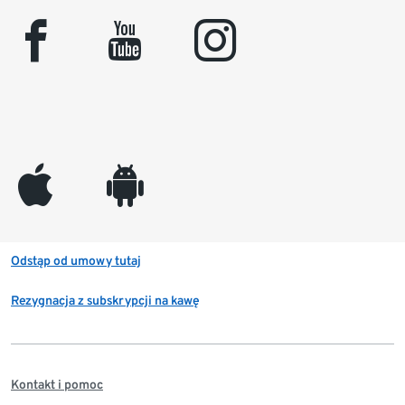
facebook
youtube
instagram
appleinc
android
Odstąp od umowy tutaj
Rezygnacja z subskrypcji na kawę
Kontakt i pomoc