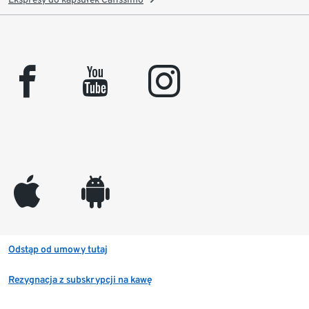
facebook
youtube
instagram
appleinc
android
Odstąp od umowy tutaj
Rezygnacja z subskrypcji na kawę