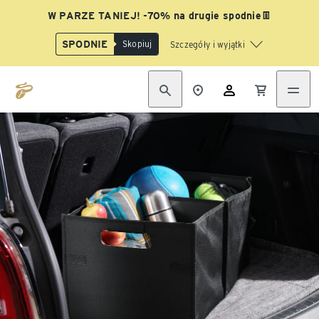
W PARZE TANIEJ! -70% na drugie spodnie👖
SPODNIE
Skopiuj
Szczegóły i wyjątki