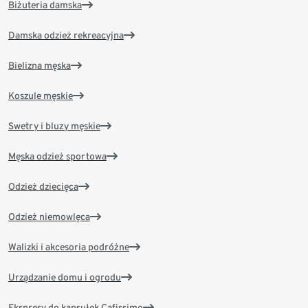
Biżuteria damska
Damska odzież rekreacyjna
Bielizna męska
Koszule męskie
Swetry i bluzy męskie
Męska odzież sportowa
Odzież dziecięca
Odzież niemowlęca
Walizki i akcesoria podróżne
Urządzanie domu i ogrodu
Ekspresy do kapsułek Cafissimo