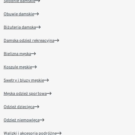
Spodnie damskie
Obuwie damskie
Biżuteria damska
Damska odzież rekreacyjna
Bielizna męska
Koszule męskie
Swetry i bluzy męskie
Męska odzież sportowa
Odzież dziecięca
Odzież niemowlęca
Walizki i akcesoria podróżne