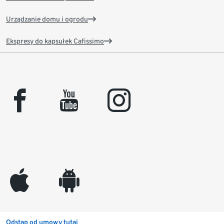
Urządzanie domu i ogrodu
Ekspresy do kapsułek Cafissimo
facebook
youtube
instagram
appleinc
android
Odstąp od umowy tutaj