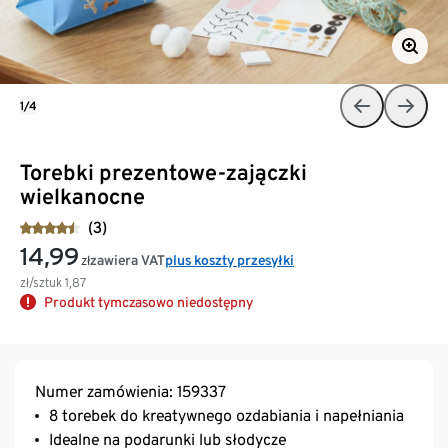
1/4
Torebki prezentowe-zajączki
wielkanocne
(3)
14,99
zawiera VAT
plus koszty przesyłki
zł
zł/sztuk
1,87
Produkt tymczasowo niedostępny
Numer zamówienia: 159337
8 torebek do kreatywnego ozdabiania i napełniania
Idealne na podarunki lub słodycze