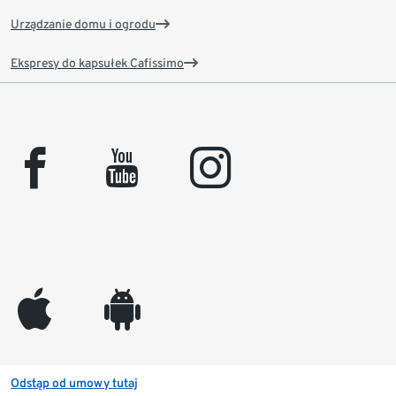
Urządzanie domu i ogrodu
Ekspresy do kapsułek Cafissimo
facebook
youtube
instagram
appleinc
android
Odstąp od umowy tutaj