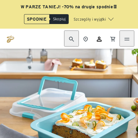
W PARZE TANIEJ! -70% na drugie spodnie👖
SPODNIE
Skopiuj
Szczegóły i wyjątki