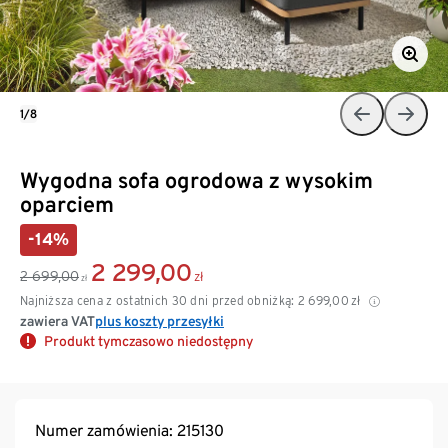
1/8
Wygodna sofa ogrodowa z wysokim
oparciem
-14%
2 299,00
2 699,00
zł
zł
Najniższa cena z ostatnich 30 dni przed obniżką:
2 699,00
zł
zawiera VAT
plus koszty przesyłki
Produkt tymczasowo niedostępny
Numer zamówienia: 215130