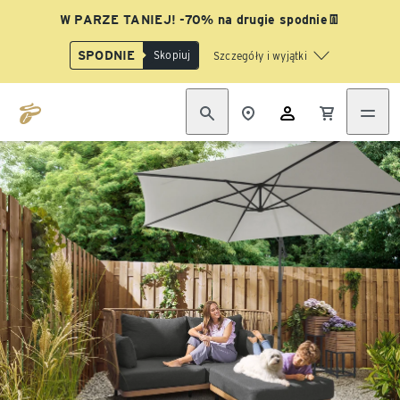
W PARZE TANIEJ! -70% na drugie spodnie👖
SPODNIE
Skopiuj
Szczegóły i wyjątki