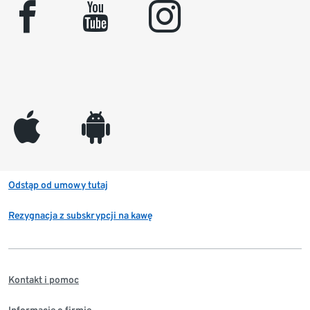
facebook
youtube
instagram
appleinc
android
Odstąp od umowy tutaj
Rezygnacja z subskrypcji na kawę
Kontakt i pomoc
Informacje o firmie