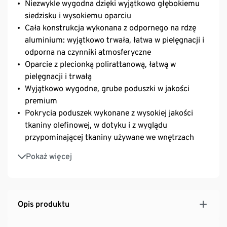
Niezwykle wygodna dzięki wyjątkowo głębokiemu
siedzisku i wysokiemu oparciu
Cała konstrukcja wykonana z odpornego na rdzę
aluminium: wyjątkowo trwała, łatwa w pielęgnacji i
odporna na czynniki atmosferyczne
Oparcie z plecionką polirattanową, łatwą w
pielęgnacji i trwałą
Wyjątkowo wygodne, grube poduszki w jakości
premium
Pokrycia poduszek wykonane z wysokiej jakości
tkaniny olefinowej, w dotyku i z wyglądu
przypominającej tkaniny używane we wnętrzach
Pokrycia poduszek można zdjąć i wyprać w
Pokaż więcej
temperaturze 30°C
Odporna na promieniowanie UV i czynniki
atmosferyczne
Opis produktu