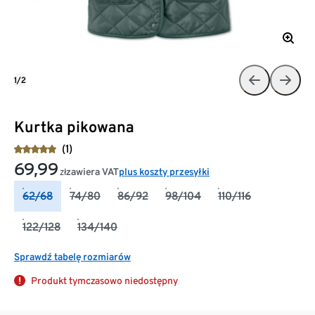
1/2
Kurtka pikowana
(1)
69,99
zawiera VAT
plus koszty przesyłki
zł
62/68
74/80
86/92
98/104
110/116
122/128
134/140
Sprawdź tabelę rozmiarów
Produkt tymczasowo niedostępny