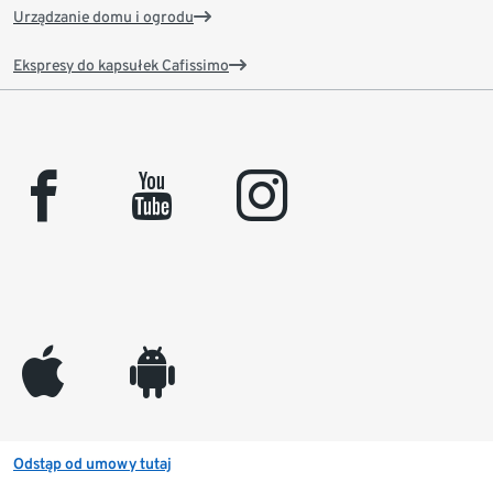
Urządzanie domu i ogrodu
Ekspresy do kapsułek Cafissimo
facebook
youtube
instagram
appleinc
android
Odstąp od umowy tutaj