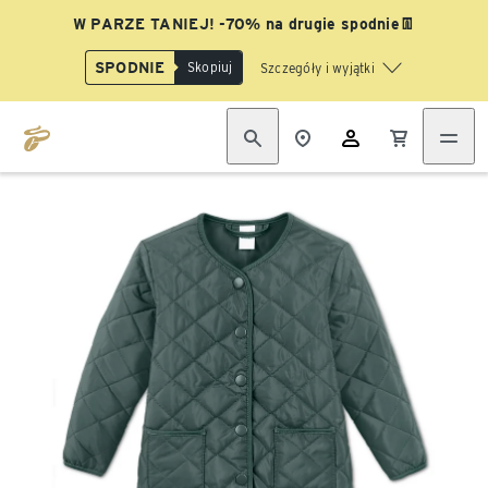
W PARZE TANIEJ! -70% na drugie spodnie👖
SPODNIE
Skopiuj
Szczegóły i wyjątki