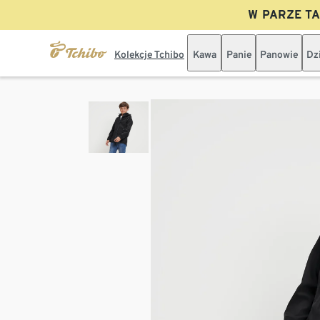
W PARZE TAN
Kolekcje Tchibo
Kawa
Panie
Panowie
Dz