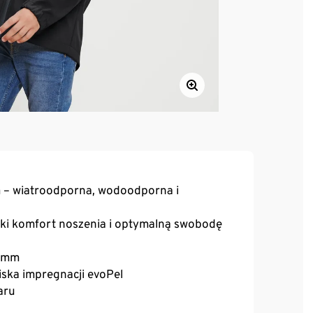
m – wiatroodporna, wodoodporna i
oki komfort noszenia i optymalną swobodę
0 mm
iska impregnacji evoPel
aru
rodę