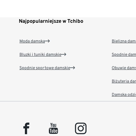
Najpopularniejsze w Tchibo
Moda damska
Bielizna dam
Bluzki i tuniki damskie
Spodnie dam
Spodnie sportowe damskie
Obuwie dams
Biżuteria d
Damska odzi
facebook
youtube
instagram