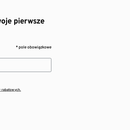
oje pierwsze
* pole obowiązkowe
w rabatowych.