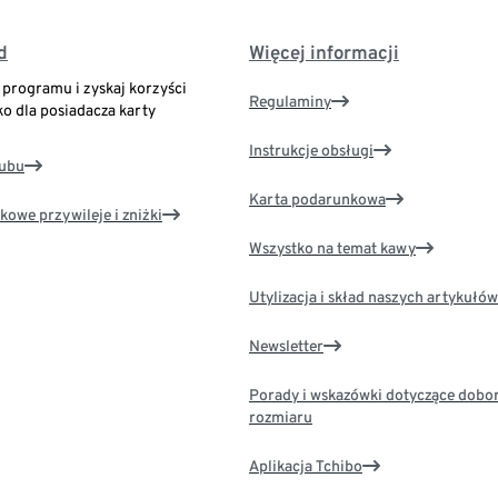
d
Więcej informacji
o programu i zyskaj korzyści
Regulaminy
ko dla posiadacza karty
Instrukcje obsługi
lubu
Karta podarunkowa
kowe przywileje i zniżki
Wszystko na temat kawy
Utylizacja i skład naszych artykułów
Newsletter
Porady i wskazówki dotyczące dobo
rozmiaru
Aplikacja Tchibo