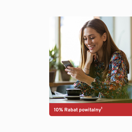
10% Rabat powitalny¹