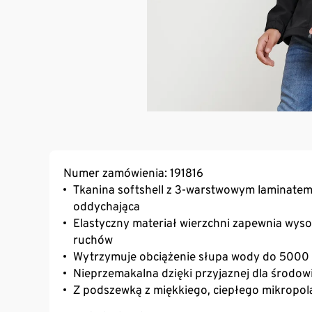
Numer zamówienia: 191816
Tkanina softshell z 3-warstwowym laminate
oddychająca
Elastyczny materiał wierzchni zapewnia wys
ruchów
Wytrzymuje obciążenie słupa wody do 500
Nieprzemakalna dzięki przyjaznej dla środow
Z podszewką z miękkiego, ciepłego mikropol
Z przodu zamek błyskawiczny z osłoną na b