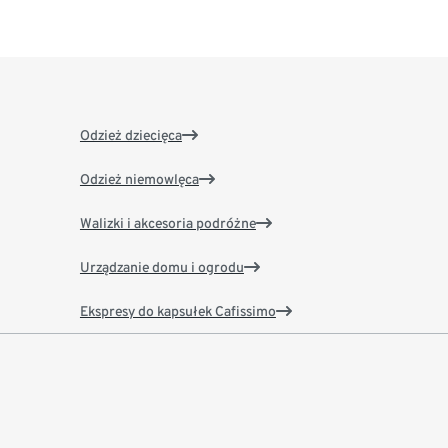
Odzież dziecięca
Odzież niemowlęca
Walizki i akcesoria podróżne
Urządzanie domu i ogrodu
Ekspresy do kapsułek Cafissimo