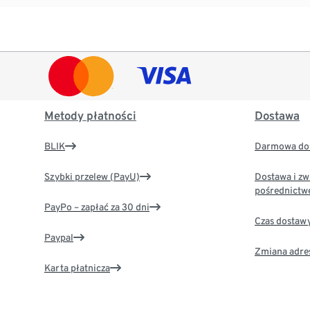
Metody płatności
Dostawa
BLIK
Darmowa dos
Szybki przelew (PayU)
Dostawa i zw
pośrednictw
PayPo – zapłać za 30 dni
Czas dostaw
Paypal
Zmiana adre
Karta płatnicza