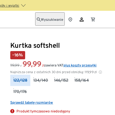
óły i wyjątki
Wyszukiwanie
Kurtka softshell
-16%
99,99
119,99
zawiera VAT
plus koszty przesyłki
zł
zł
Najniższa cena z ostatnich 30 dni przed obniżką:
119,99
zł
122/128
134/140
146/152
158/164
170/176
Sprawdź tabelę rozmiarów
Produkt tymczasowo niedostępny