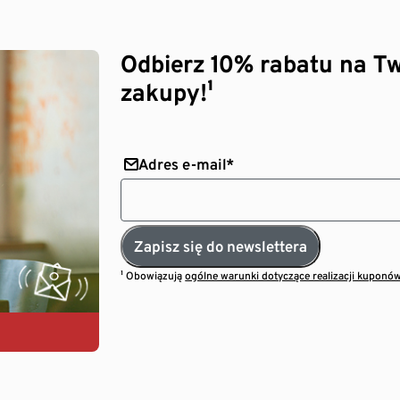
Odbierz 10% rabatu na Tw
zakupy!¹
Adres e-mail*
Zapisz się do newslettera
¹ Obowiązują
ogólne warunki dotyczące realizacji kuponó