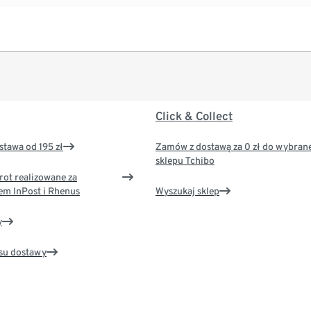
Click & Collect
tawa od 195 zł
Zamów z dostawą za 0 zł do wybran
sklepu Tchibo
rot realizowane za
em InPost i Rhenus
Wyszukaj sklep
y
su dostawy