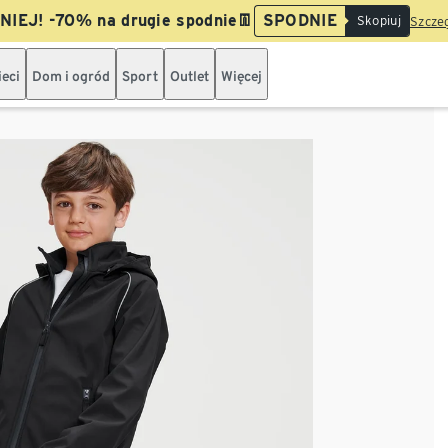
IEJ! -70% na drugie spodnie👖
SPODNIE
Skopiuj
Szczeg
ieci
Dom i ogród
Sport
Outlet
Więcej