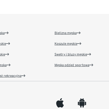
ska
Bielizna męska
skie
Koszule męskie
kie
Swetry i bluzy męskie
amska
Męska odzież sportowa
eż rekreacyjna
appleinc
android