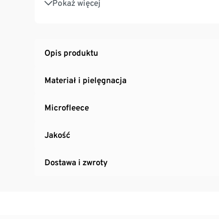
Pokaż więcej
2 kieszenie z przodu
Odpinany kaptur
Z modnymi elementami odblaskowymi
Opis produktu
Materiał i pielęgnacja
Microfleece
Jakość
Dostawa i zwroty