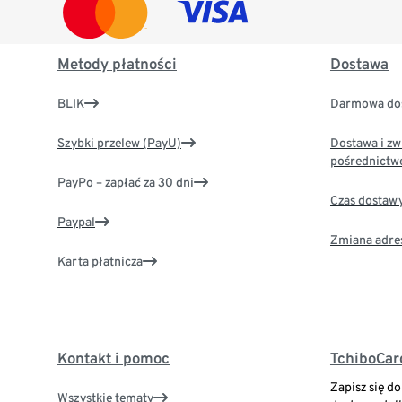
Metody płatności
Dostawa
BLIK
Darmowa dos
Szybki przelew (PayU)
Dostawa i zw
pośrednictw
PayPo – zapłać za 30 dni
Czas dostaw
Paypal
Zmiana adre
Karta płatnicza
Kontakt i pomoc
TchiboCar
Zapisz się d
Wszystkie tematy