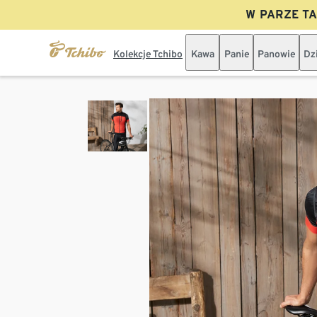
W PARZE TAN
Kolekcje Tchibo
Kawa
Panie
Panowie
Dz