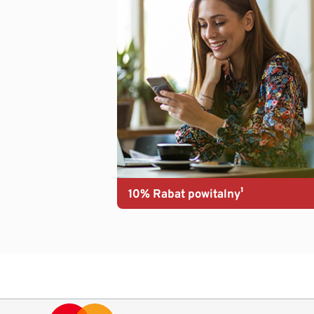
10% Rabat powitalny¹