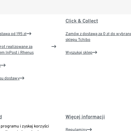
Click & Collect
tawa od 195 zł
Zamów z dostawą za 0 zł do wybran
sklepu Tchibo
rot realizowane za
em InPost i Rhenus
Wyszukaj sklep
y
su dostawy
d
Więcej informacji
o programu i zyskaj korzyści
Regulaminy