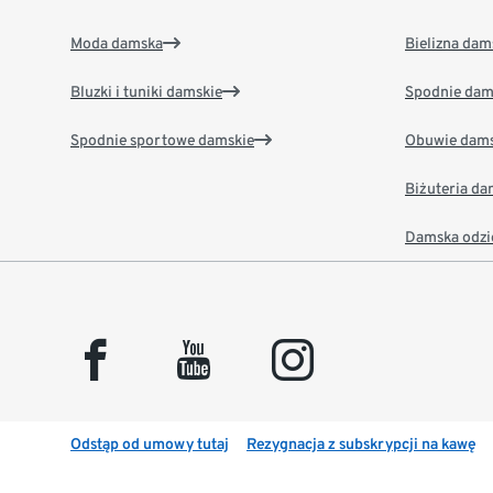
Moda damska
Bielizna dam
Bluzki i tuniki damskie
Spodnie dam
Spodnie sportowe damskie
Obuwie dams
Biżuteria d
Damska odzi
facebook
youtube
instagram
Odstąp od umowy tutaj
Rezygnacja z subskrypcji na kawę