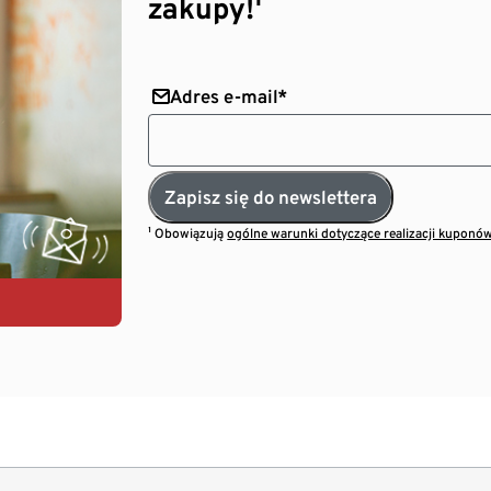
zakupy!¹
Adres e-mail*
Zapisz się do newslettera
¹ Obowiązują
ogólne warunki dotyczące realizacji kuponó