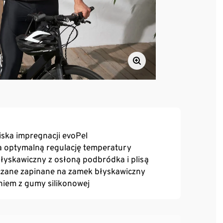
iska impregnacji evoPel
a optymalną regulację temperatury
 błyskawiczny z osłoną podbródka i plisą
szczane zapinane na zamek błyskawiczny
iem z gumy silikonowej