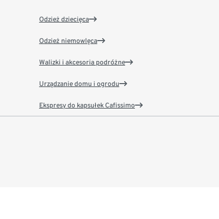
Odzież dziecięca
Odzież niemowlęca
Walizki i akcesoria podróżne
Urządzanie domu i ogrodu
Ekspresy do kapsułek Cafissimo