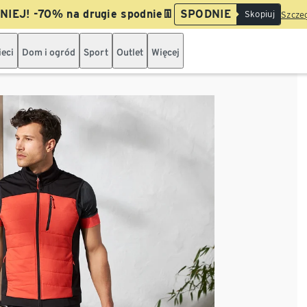
IEJ! -70% na drugie spodnie👖
SPODNIE
Skopiuj
Szczeg
ieci
Dom i ogród
Sport
Outlet
Więcej