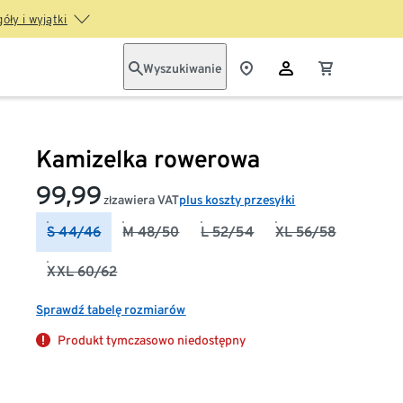
óły i wyjątki
Wyszukiwanie
Kamizelka rowerowa
99,99
zawiera VAT
plus koszty przesyłki
zł
S 44/46
M 48/50
L 52/54
XL 56/58
XXL 60/62
Sprawdź tabelę rozmiarów
Produkt tymczasowo niedostępny