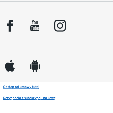
facebook
youtube
instagram
appleinc
android
Odstąp od umowy tutaj
Rezygnacja z subskrypcji na kawę