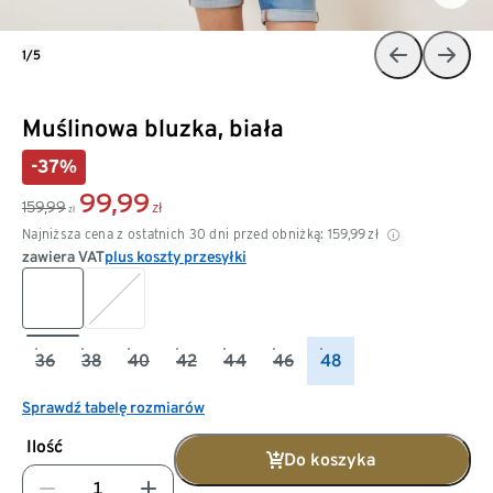
1/5
Muślinowa bluzka, biała
-37%
99,99
159,99
zł
zł
Najniższa cena z ostatnich 30 dni przed obniżką:
159,99
zł
zawiera VAT
plus koszty przesyłki
36
38
40
42
44
46
48
Sprawdź tabelę rozmiarów
Ilość
Do koszyka