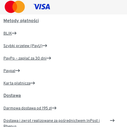
Metody płatności
BLIK
Szybki przelew (PayU)
PayPo – zapłać za 30 dni
Paypal
Karta płatnicza
Dostawa
Darmowa dostawa od 195 zł
Dostawa i zwrot realizowane za pośrednictwem InPost i
Rhenus