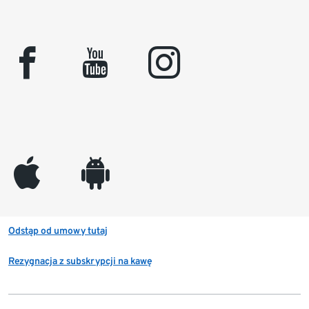
facebook
youtube
instagram
appleinc
android
Odstąp od umowy tutaj
Rezygnacja z subskrypcji na kawę