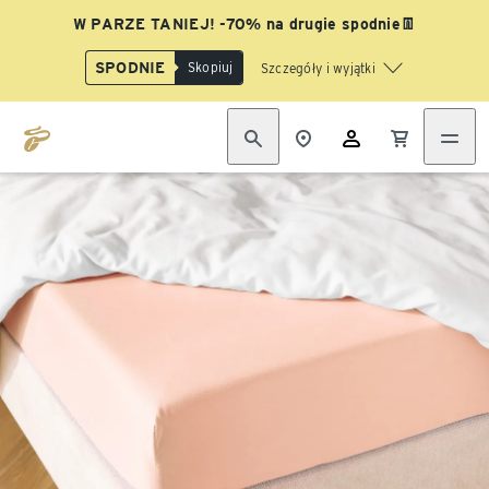
W PARZE TANIEJ! -70% na drugie spodnie👖
SPODNIE
Skopiuj
Szczegóły i wyjątki