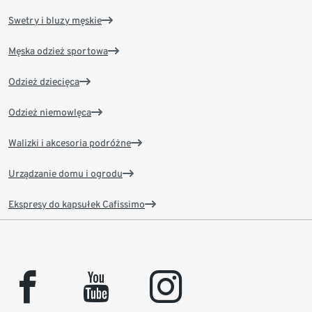
Swetry i bluzy męskie
Męska odzież sportowa
Odzież dziecięca
Odzież niemowlęca
Walizki i akcesoria podróżne
Urządzanie domu i ogrodu
Ekspresy do kapsułek Cafissimo
facebook
youtube
instagram