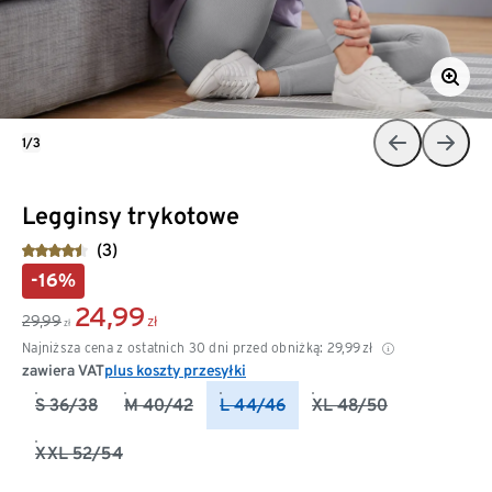
1/3
Legginsy trykotowe
(3)
-16%
24,99
29,99
zł
zł
Najniższa cena z ostatnich 30 dni przed obniżką:
29,99
zł
zawiera VAT
plus koszty przesyłki
S 36/38
M 40/42
L 44/46
XL 48/50
XXL 52/54