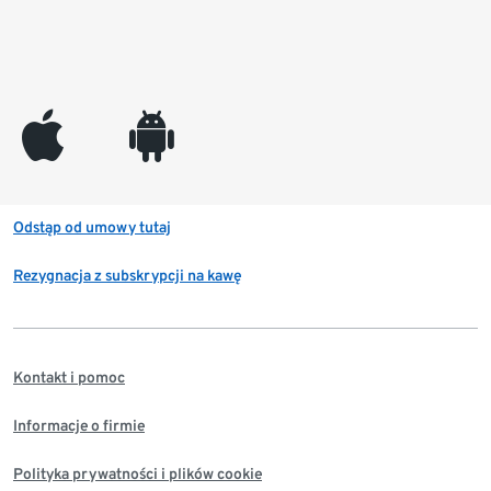
appleinc
android
Odstąp od umowy tutaj
Rezygnacja z subskrypcji na kawę
Kontakt i pomoc
Informacje o firmie
Polityka prywatności i plików cookie