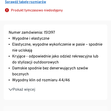
Sprawdź tabelę rozmiarów
Produkt tymczasowo niedostępny
Numer zamówienia: 151397
Wygodne i elastyczne
Elastyczne, wygodne wykończenie w pasie – spodnie
nie uciskają
Kryjące - odpowiednie jako odzież rekreacyjna lub
do stylizacji outdoorowych
Damskie spodnie bez denerwujących szwów
bocznych
Wygodny klin od rozmiaru 44/46
Z zawartością elastanu: odporne na deformacje,
Pokaż więcej
doskonale leżą, zapewniają wysoki komfort noszenia