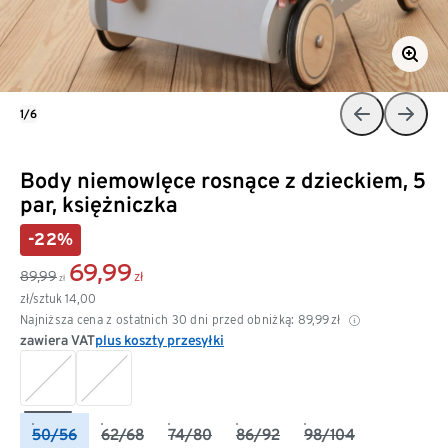
1/6
Body niemowlęce rosnące z dzieckiem, 5
par, księżniczka
-22%
69,99
89,99
zł
zł
zł/sztuk
14,00
Najniższa cena z ostatnich 30 dni przed obniżką:
89,99
zł
zawiera VAT
plus koszty przesyłki
50/56
62/68
74/80
86/92
98/104