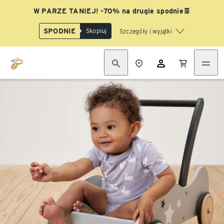
W PARZE TANIEJ! -70% na drugie spodnie👖
SPODNIE
Skopiuj
Szczegóły i wyjątki