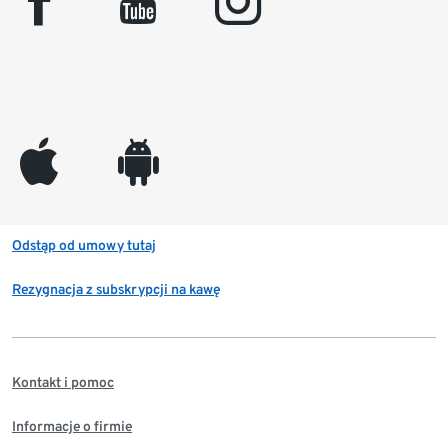
facebook
youtube
instagram
appleinc
android
Odstąp od umowy tutaj
Rezygnacja z subskrypcji na kawę
Kontakt i pomoc
Informacje o firmie