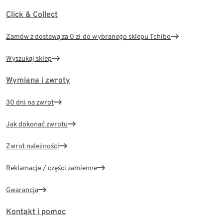
Click & Collect
Zamów z dostawą za 0 zł do wybranego sklepu Tchibo
Wyszukaj sklep
Wymiana i zwroty
30 dni na zwrot
Jak dokonać zwrotu
Zwrot należności
Reklamacje / części zamienne
Gwarancja
Kontakt i pomoc