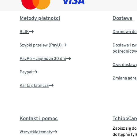
Metody płatności
Dostawa
BLIK
Darmowa dos
Szybki przelew (PayU)
Dostawa i zw
pośrednictw
PayPo – zapłać za 30 dni
Czas dostaw
Paypal
Zmiana adre
Karta płatnicza
Kontakt i pomoc
TchiboCar
Zapisz się d
Wszystkie tematy
dostępne tyl