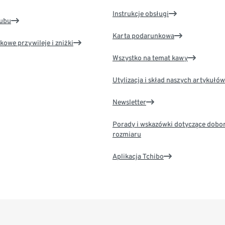
Instrukcje obsługi
lubu
Karta podarunkowa
kowe przywileje i zniżki
Wszystko na temat kawy
Utylizacja i skład naszych artykułów
Newsletter
Porady i wskazówki dotyczące dobo
rozmiaru
Aplikacja Tchibo