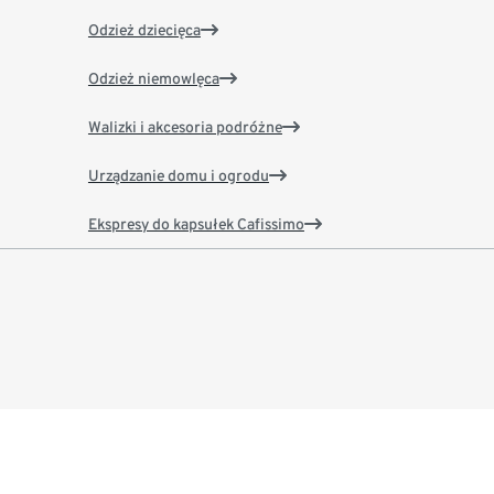
Odzież dziecięca
Odzież niemowlęca
Walizki i akcesoria podróżne
Urządzanie domu i ogrodu
Ekspresy do kapsułek Cafissimo