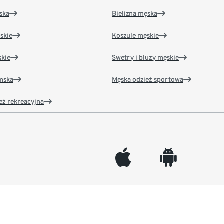
ska
Bielizna męska
skie
Koszule męskie
kie
Swetry i bluzy męskie
amska
Męska odzież sportowa
eż rekreacyjna
appleinc
android