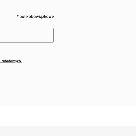
* pole obowiązkowe
w rabatowych.