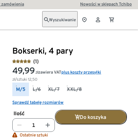
t zamówienia
Nowości w sklepach Tchibo
Wyszukiwanie
Bokserki, 4 pary
(1)
49,99
zawiera VAT
plus koszty przesyłki
zł
zł/sztuki
12,50
M/5
L/6
XL/7
XXL/8
Sprawdź tabelę rozmiarów
Ilość
Do koszyka
Ostatnie sztuki