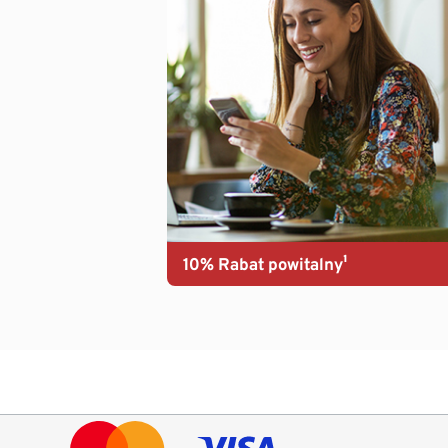
10% Rabat powitalny¹