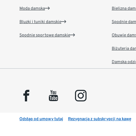
Moda damska
Bielizna dam
Bluzki i tuniki damskie
Spodnie dam
Spodnie sportowe damskie
Obuwie dams
Biżuteria d
Damska odzi
facebook
youtube
instagram
Odstąp od umowy tutaj
Rezygnacja z subskrypcji na kawę