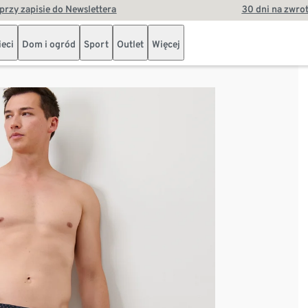
przy zapisie do Newslettera
30 dni na zwro
ieci
Dom i ogród
Sport
Outlet
Więcej