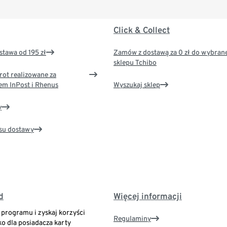
Click & Collect
tawa od 195 zł
Zamów z dostawą za 0 zł do wybran
sklepu Tchibo
rot realizowane za
em InPost i Rhenus
Wyszukaj sklep
y
su dostawy
d
Więcej informacji
o programu i zyskaj korzyści
Regulaminy
ko dla posiadacza karty