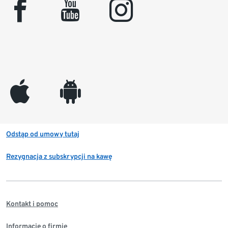
facebook
youtube
instagram
appleinc
android
Odstąp od umowy tutaj
Rezygnacja z subskrypcji na kawę
Kontakt i pomoc
Informacje o firmie