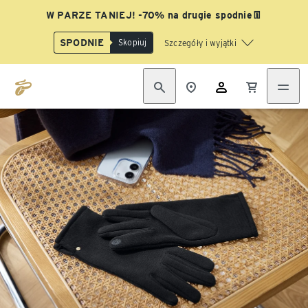
W PARZE TANIEJ! -70% na drugie spodnie👖
SPODNIE
Skopiuj
Szczegóły i wyjątki