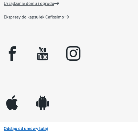
Urządzanie domu i ogrodu
Ekspresy do kapsułek Cafissimo
facebook
youtube
instagram
appleinc
android
Odstąp od umowy tutaj