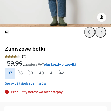
1/6
Zamszowe botki
(7)
159,99
zawiera VAT
plus koszty przesyłki
zł
37
38
39
40
41
42
Sprawdź tabelę rozmiarów
Produkt tymczasowo niedostępny