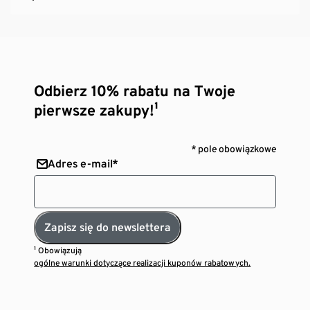
Odbierz 10% rabatu na Twoje
pierwsze zakupy!¹
* pole obowiązkowe
Adres e-mail*
Zapisz się do newslettera
¹ Obowiązują
ogólne warunki dotyczące realizacji kuponów rabatowych.