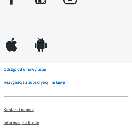
appleinc
android
Odstąp od umowy tutaj
Rezygnacja z subskrypcji na kawę
Kontakt i pomoc
Informacje o firmie