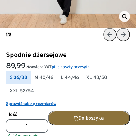
1/8
Spodnie dżersejowe
89,99
zawiera VAT
plus koszty przesyłki
zł
S 36/38
M 40/42
L 44/46
XL 48/50
XXL 52/54
Sprawdź tabelę rozmiarów
Ilość
Do koszyka
W magazynie