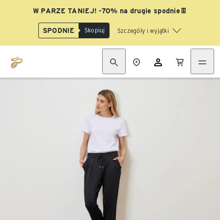
W PARZE TANIEJ! -70% na drugie spodnie👖
SPODNIE
Skopiuj
Szczegóły i wyjątki