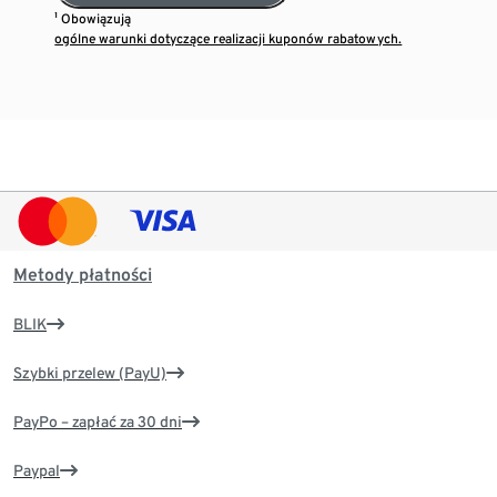
¹ Obowiązują
ogólne warunki dotyczące realizacji kuponów rabatowych.
Metody płatności
BLIK
Szybki przelew (PayU)
PayPo – zapłać za 30 dni
Paypal