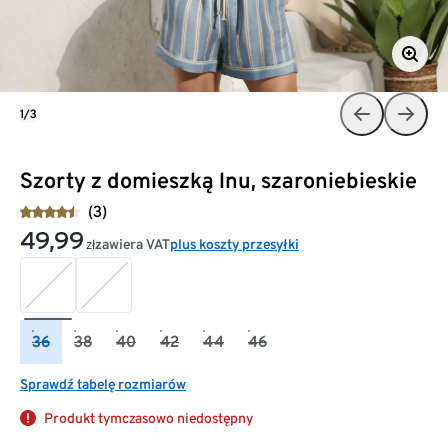
1/3
Szorty z domieszką lnu, szaroniebieskie
(3)
49,99
zawiera VAT
plus koszty przesyłki
zł
36
38
40
42
44
46
Sprawdź tabelę rozmiarów
Produkt tymczasowo niedostępny