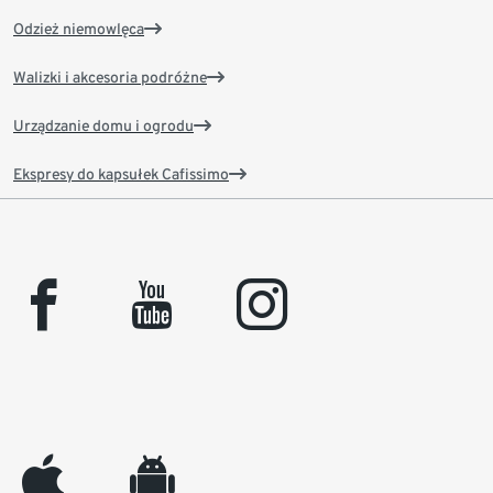
Odzież niemowlęca
Walizki i akcesoria podróżne
Urządzanie domu i ogrodu
Ekspresy do kapsułek Cafissimo
facebook
youtube
instagram
appleinc
android