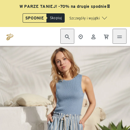
W PARZE TANIEJ! -70% na drugie spodnie👖
SPODNIE
Skopiuj
Szczegóły i wyjątki