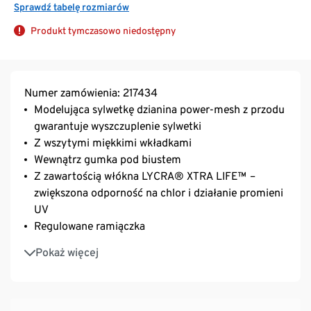
Sprawdź tabelę rozmiarów
Produkt tymczasowo niedostępny
Numer zamówienia: 217434
Modelująca sylwetkę dzianina power-mesh z przodu
gwarantuje wyszczuplenie sylwetki
Z wszytymi miękkimi wkładkami
Wewnątrz gumka pod biustem
Z zawartością włókna LYCRA® XTRA LIFE™ –
zwiększona odporność na chlor i działanie promieni
UV
Regulowane ramiączka
Rozmiary:
Pokaż więcej
Rozm. 38: miseczki 70–80B
Rozm. 40 i 42: miseczki 75–85B i C
Rozm. 44 i 46: miseczki 80–90C i D