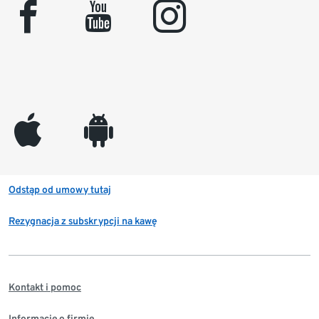
facebook
youtube
instagram
appleinc
android
Odstąp od umowy tutaj
Rezygnacja z subskrypcji na kawę
Kontakt i pomoc
Informacje o firmie