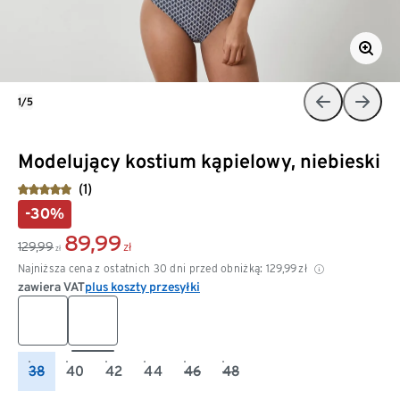
1/5
Modelujący kostium kąpielowy, niebieski
(1)
-30%
89,99
129,99
zł
zł
Najniższa cena z ostatnich 30 dni przed obniżką:
129,99
zł
zawiera VAT
plus koszty przesyłki
38
40
42
44
46
48