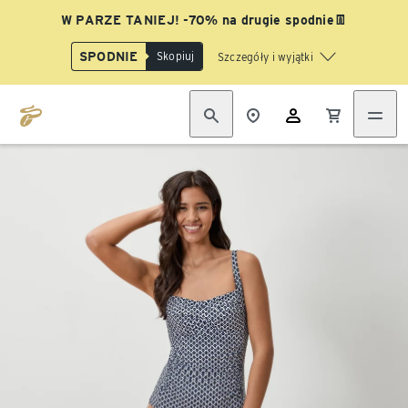
W PARZE TANIEJ! -70% na drugie spodnie👖
SPODNIE
Skopiuj
Szczegóły i wyjątki