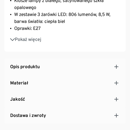
Klosze lampy z białego, satynowanego szkła
opalowego
W zestawie 3 żarówki LED: 806 lumenów, 8,5 W,
barwa światła: ciepła biel
Oprawki: E27
Możliwość przyciemniania w 3 stopniach
Pokaż więcej
Zawiera materiały montażowe
Opis produktu
Materiał
Jakość
Dostawa i zwroty