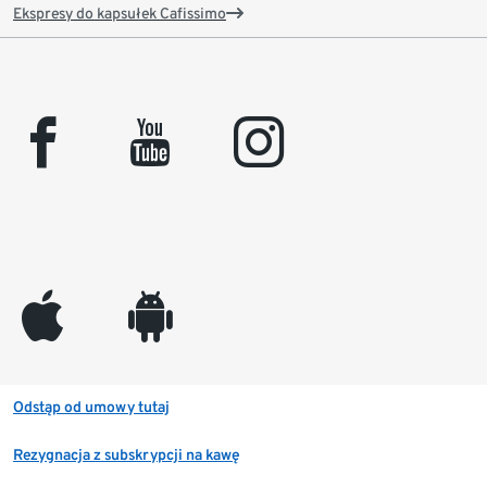
Ekspresy do kapsułek Cafissimo
facebook
youtube
instagram
appleinc
android
Odstąp od umowy tutaj
Rezygnacja z subskrypcji na kawę