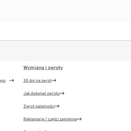
Wymiana i zwroty
ego
30 dni na zwrot
Jak dokonać zwrotu
Zwrot należności
Reklamacje / części zamienne