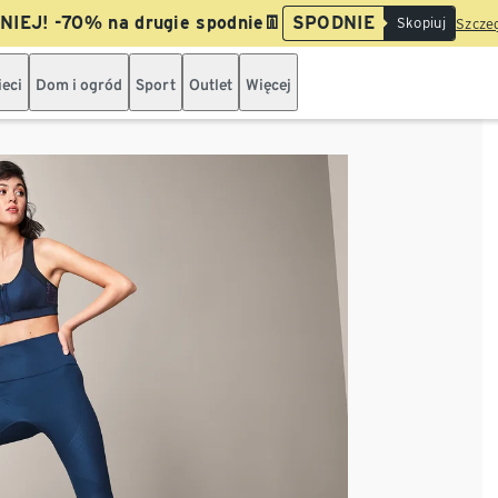
IEJ! -70% na drugie spodnie👖
SPODNIE
Skopiuj
Szczeg
ieci
Dom i ogród
Sport
Outlet
Więcej