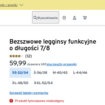
óły i wyjątki
Wyszukiwanie
Bezszwowe legginsy funkcyjne
o długości 7/8
(12)
59,99
zawiera VAT
plus koszty przesyłki
zł
XS 32/34
S 36/38
M 40/42
L 44/46
XL 48/50
XXL 52/54
Sprawdź tabelę rozmiarów
Produkt tymczasowo niedostępny