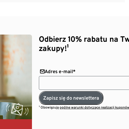
Odbierz 10% rabatu na Tw
zakupy!¹
Adres e-mail*
Zapisz się do newslettera
¹ Obowiązują
ogólne warunki dotyczące realizacji kuponó