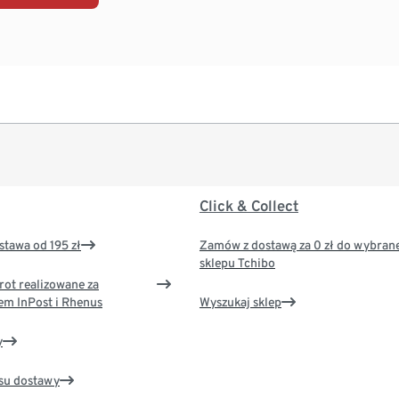
Click & Collect
tawa od 195 zł
Zamów z dostawą za 0 zł do wybran
sklepu Tchibo
rot realizowane za
em InPost i Rhenus
Wyszukaj sklep
y
su dostawy