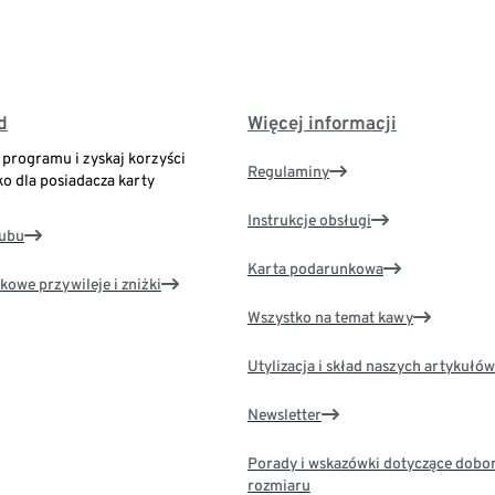
d
Więcej informacji
o programu i zyskaj korzyści
Regulaminy
ko dla posiadacza karty
Instrukcje obsługi
lubu
Karta podarunkowa
kowe przywileje i zniżki
Wszystko na temat kawy
Utylizacja i skład naszych artykułów
Newsletter
Porady i wskazówki dotyczące dobo
rozmiaru