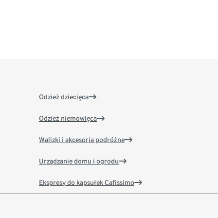
Odzież dziecięca
Odzież niemowlęca
Walizki i akcesoria podróżne
Urządzanie domu i ogrodu
Ekspresy do kapsułek Cafissimo