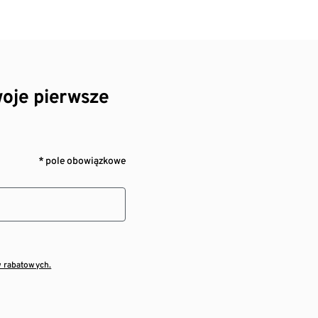
oje pierwsze
* pole obowiązkowe
w rabatowych.