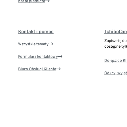
Karta płatnicza
Kontakt i pomoc
TchiboCar
Zapisz się d
Wszystkie tematy
dostępne tyl
Formularz kontaktowy
Dołącz do K
Biuro Obsługi Klienta
Odkryj wyjąt