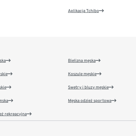
Aplikacja Tchibo
ska
Bielizna męska
skie
Koszule męskie
kie
Swetry i bluzy męskie
amska
Męska odzież sportowa
eż rekreacyjna