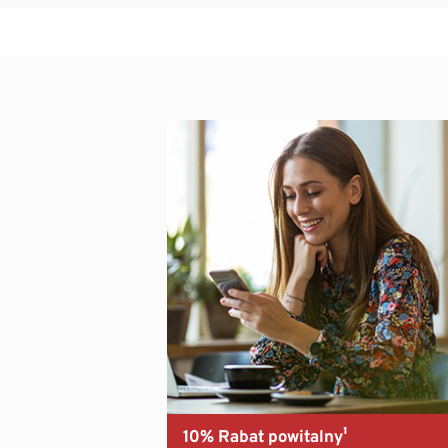
10% Rabat powitalny¹