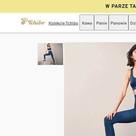
W PARZE TAN
Kolekcje Tchibo
Kawa
Panie
Panowie
Dz