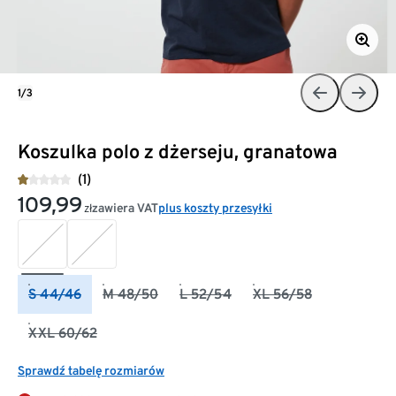
1/3
Koszulka polo z dżerseju, granatowa
(1)
109,99
zawiera VAT
plus koszty przesyłki
zł
S 44/46
M 48/50
L 52/54
XL 56/58
XXL 60/62
Sprawdź tabelę rozmiarów