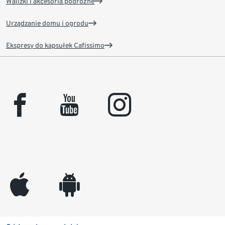
Walizki i akcesoria podróżne
Urządzanie domu i ogrodu
Ekspresy do kapsułek Cafissimo
facebook
youtube
instagram
appleinc
android