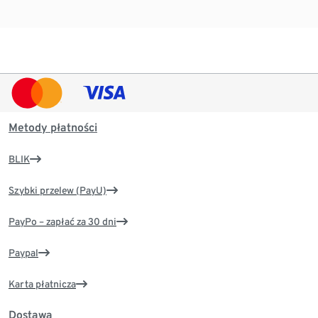
Metody płatności
BLIK
Szybki przelew (PayU)
PayPo – zapłać za 30 dni
Paypal
Karta płatnicza
Dostawa