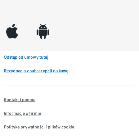
appleinc
android
Odstąp od umowy tutaj
Rezygnacja z subskrypcji na kawę
Kontakt i pomoc
Informacje o firmie
Polityka prywatności i plików cookie