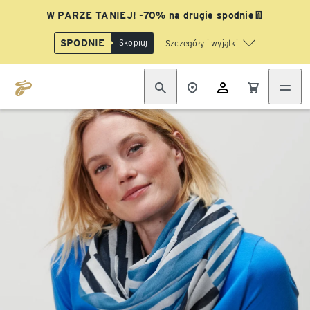
W PARZE TANIEJ! -70% na drugie spodnie👖
SPODNIE
Skopiuj
Szczegóły i wyjątki