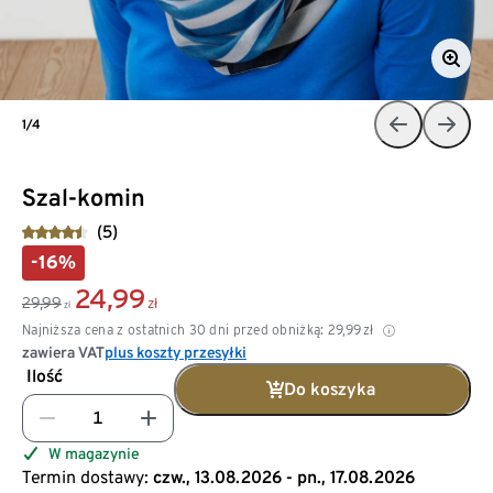
1/4
Szal-komin
(5)
-16%
24,99
29,99
zł
zł
Najniższa cena z ostatnich 30 dni przed obniżką:
29,99
zł
zawiera VAT
plus koszty przesyłki
Ilość
Do koszyka
W magazynie
Termin dostawy:
czw., 13.08.2026 - pn., 17.08.2026