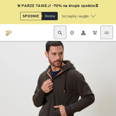
W PARZE TANIEJ! -70% na drugie spodnie👖
SPODNIE
Skopiuj
Szczegóły i wyjątki