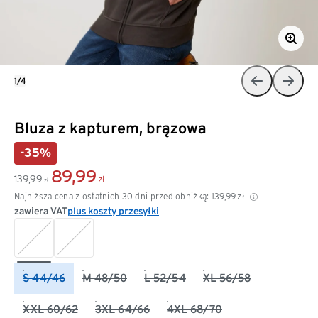
1/4
Bluza z kapturem, brązowa
-35%
89,99
139,99
zł
zł
Najniższa cena z ostatnich 30 dni przed obniżką:
139,99
zł
zawiera VAT
plus koszty przesyłki
S 44/46
M 48/50
L 52/54
XL 56/58
XXL 60/62
3XL 64/66
4XL 68/70