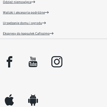
Odzież niemowlęca
Walizki i akcesoria podróżne
Urządzanie domu i ogrodu
Ekspresy do kapsułek Cafissimo
facebook
youtube
instagram
appleinc
android