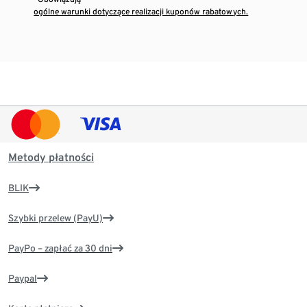
ogólne warunki dotyczące realizacji kuponów rabatowych.
Metody płatności
BLIK
Szybki przelew (PayU)
PayPo – zapłać za 30 dni
Paypal