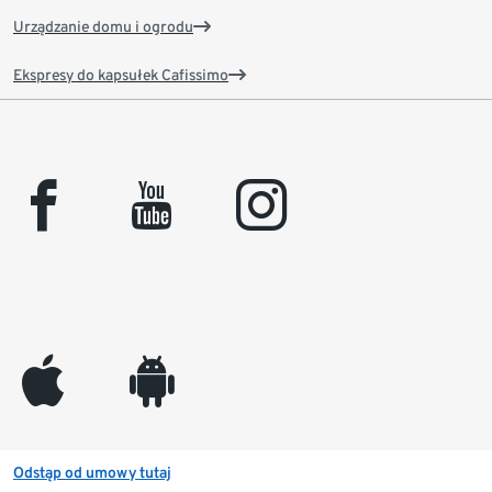
Urządzanie domu i ogrodu
Ekspresy do kapsułek Cafissimo
facebook
youtube
instagram
appleinc
android
Odstąp od umowy tutaj