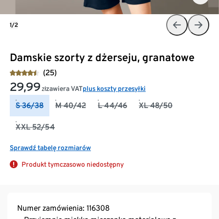
1/2
Damskie szorty z dżerseju, granatowe
(25)
29,99
zawiera VAT
plus koszty przesyłki
zł
S 36/38
M 40/42
L 44/46
XL 48/50
XXL 52/54
Sprawdź tabelę rozmiarów
Produkt tymczasowo niedostępny
Numer zamówienia: 116308