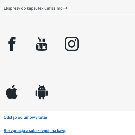
Ekspresy do kapsułek Cafissimo
facebook
youtube
instagram
appleinc
android
Odstąp od umowy tutaj
Rezygnacja z subskrypcji na kawę