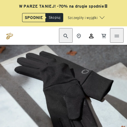
W PARZE TANIEJ! -70% na drugie spodnie👖
SPODNIE
Skopiuj
Szczegóły i wyjątki