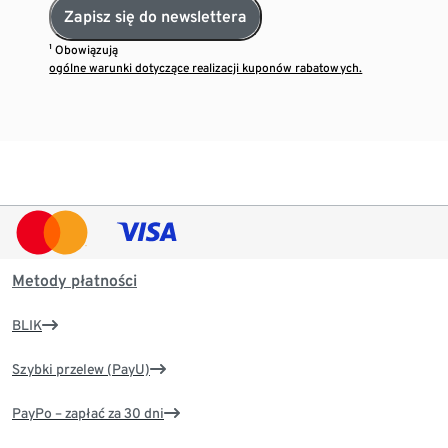
Zapisz się do newslettera
¹ Obowiązują
ogólne warunki dotyczące realizacji kuponów rabatowych.
Metody płatności
BLIK
Szybki przelew (PayU)
PayPo – zapłać za 30 dni