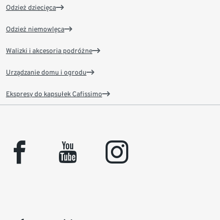
Odzież dziecięca
Odzież niemowlęca
Walizki i akcesoria podróżne
Urządzanie domu i ogrodu
Ekspresy do kapsułek Cafissimo
facebook
youtube
instagram