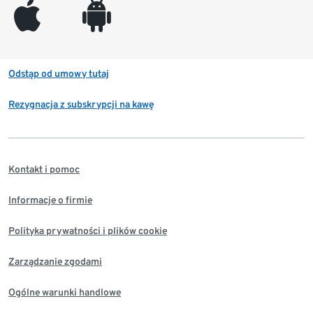
appleinc
android
Odstąp od umowy tutaj
Rezygnacja z subskrypcji na kawę
Kontakt i pomoc
Informacje o firmie
Polityka prywatności i plików cookie
Zarządzanie zgodami
Ogólne warunki handlowe