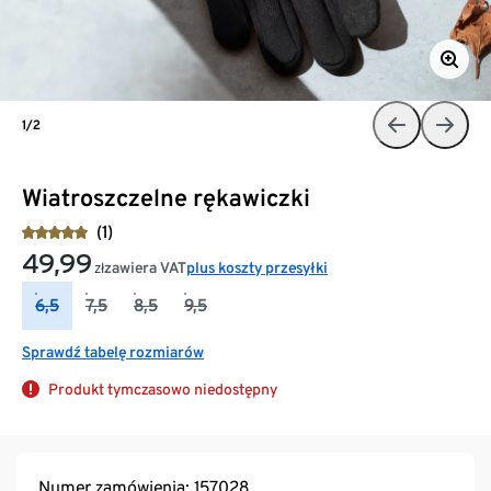
1/2
Wiatroszczelne rękawiczki
(1)
49,99
zawiera VAT
plus koszty przesyłki
zł
6,5
7,5
8,5
9,5
Sprawdź tabelę rozmiarów
Produkt tymczasowo niedostępny
Numer zamówienia: 157028