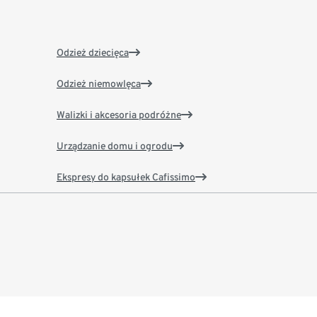
Odzież dziecięca
Odzież niemowlęca
Walizki i akcesoria podróżne
Urządzanie domu i ogrodu
Ekspresy do kapsułek Cafissimo