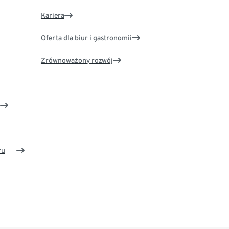
Kariera
Oferta dla biur i gastronomii
Zrównoważony rozwój
ru