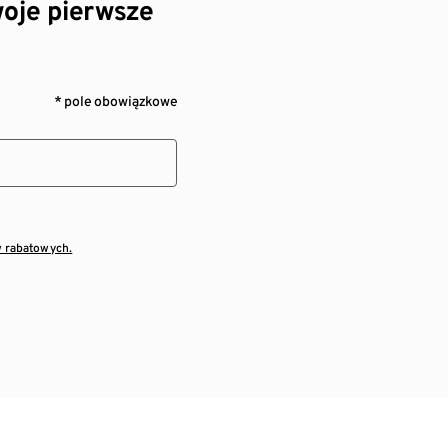
oje pierwsze
* pole obowiązkowe
w rabatowych.