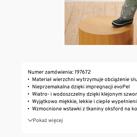
Numer zamówienia: 197672
Materiał wierzchni wytrzymuje obciążenie 
Nieprzemakalna dzięki impregnacji evoPel
Wiatro- i wodoszczelny dzięki klejonym szw
Wyjątkowo miękkie, lekkie i ciepłe wypełnien
Wzmocnione wstawki z tkaniny oksford na ko
Miękkie i ciepłe wypełnienie z mikropolaru w 
Pokaż więcej
Podszewka z mikropolaru z powłoką zapobie
Spodnie na elastycznych szelkach o regulow