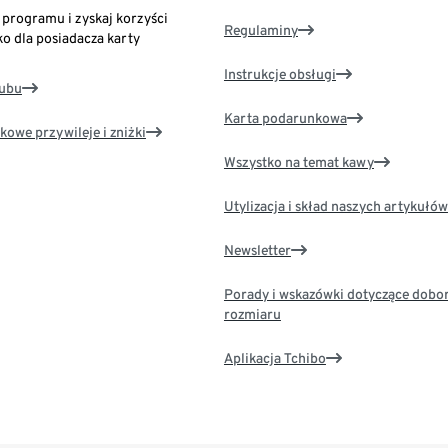
o programu i zyskaj korzyści
Regulaminy
ko dla posiadacza karty
Instrukcje obsługi
lubu
Karta podarunkowa
kowe przywileje i zniżki
Wszystko na temat kawy
Utylizacja i skład naszych artykułów
Newsletter
Porady i wskazówki dotyczące dobo
rozmiaru
Aplikacja Tchibo