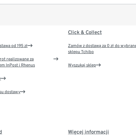
Click & Collect
tawa od 195 zł
Zamów z dostawą za 0 zł do wybran
sklepu Tchibo
rot realizowane za
em InPost i Rhenus
Wyszukaj sklep
y
su dostawy
d
Więcej informacji