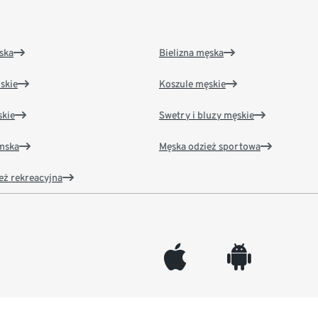
ska
Bielizna męska
skie
Koszule męskie
kie
Swetry i bluzy męskie
amska
Męska odzież sportowa
eż rekreacyjna
appleinc
android