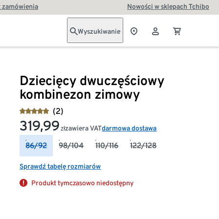
t zamówienia
Nowości w sklepach Tchibo
Wyszukiwanie
Dziecięcy dwuczęściowy
kombinezon zimowy
(2)
319,99
zawiera VAT
darmowa dostawa
zł
86/92
98/104
110/116
122/128
Sprawdź tabelę rozmiarów
Produkt tymczasowo niedostępny