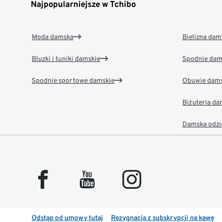
Najpopularniejsze w Tchibo
Moda damska
Bielizna dam
Bluzki i tuniki damskie
Spodnie dam
Spodnie sportowe damskie
Obuwie dams
Biżuteria d
Damska odzi
facebook
youtube
instagram
Odstąp od umowy tutaj
Rezygnacja z subskrypcji na kawę