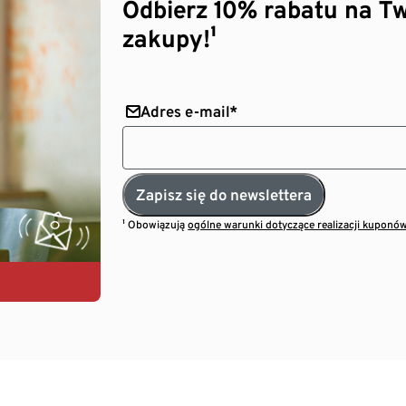
Odbierz 10% rabatu na Tw
zakupy!¹
Adres e-mail*
Zapisz się do newslettera
¹ Obowiązują
ogólne warunki dotyczące realizacji kuponó