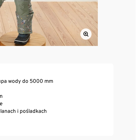
słupa wody do 5000 mm
om
ie
lanach i pośladkach
górnej części tułowia, kapturze i kieszeniach
gającą mechaceniu się materiału
anej długości