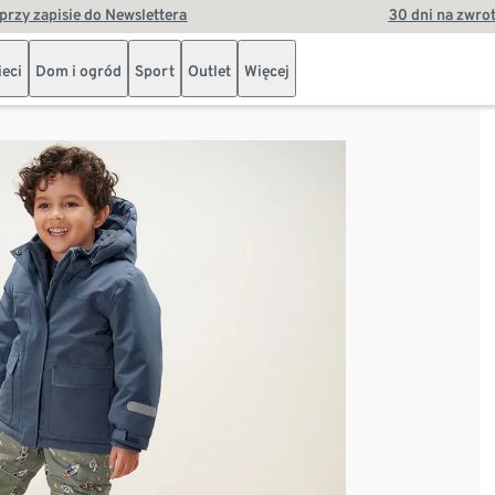
przy zapisie do Newslettera
30 dni na zwro
ieci
Dom i ogród
Sport
Outlet
Więcej