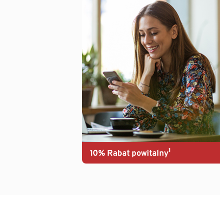
10% Rabat powitalny¹