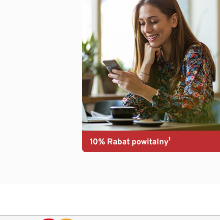
10% Rabat powitalny¹