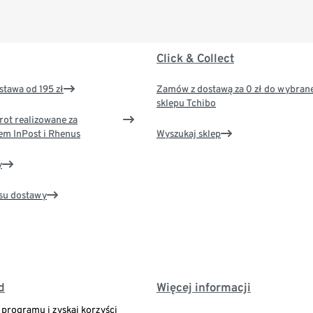
Click & Collect
tawa od 195 zł
Zamów z dostawą za 0 zł do wybran
sklepu Tchibo
rot realizowane za
em InPost i Rhenus
Wyszukaj sklep
y
su dostawy
d
Więcej informacji
o programu i zyskaj korzyści