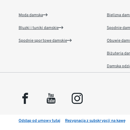
Moda damska
Bielizna dam
Bluzki i tuniki damskie
Spodnie dam
Spodnie sportowe damskie
Obuwie dams
Biżuteria d
Damska odzi
facebook
youtube
instagram
Odstąp od umowy tutaj
Rezygnacja z subskrypcji na kawę