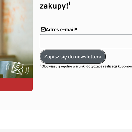
zakupy!¹
Adres e-mail*
Zapisz się do newslettera
¹ Obowiązują
ogólne warunki dotyczące realizacji kuponó