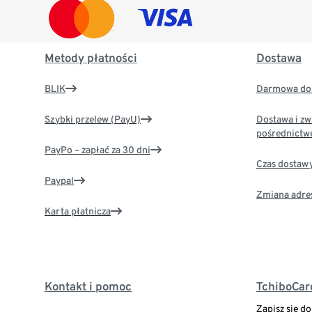
Metody płatności
Dostawa
BLIK
Darmowa dos
Szybki przelew (PayU)
Dostawa i zw
pośrednictw
PayPo – zapłać za 30 dni
Czas dostaw
Paypal
Zmiana adre
Karta płatnicza
Kontakt i pomoc
TchiboCar
Zapisz się d