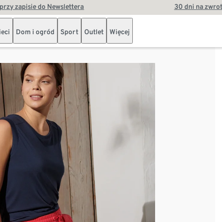
przy zapisie do Newslettera
30 dni na zwro
ieci
Dom i ogród
Sport
Outlet
Więcej