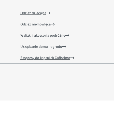
Odzież dziecięca
Odzież niemowlęca
Walizki i akcesoria podróżne
Urządzanie domu i ogrodu
Ekspresy do kapsułek Cafissimo