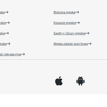
ska
Bielizna męska
skie
Koszule męskie
kie
Swetry i bluzy męskie
amska
Męska odzież sportowa
eż rekreacyjna
appleinc
android