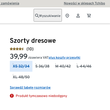
t zamówienia
Nowości w sklepach Tchibo
Wyszukiwanie
Szorty dresowe
(10)
39,99
zawiera VAT
plus koszty przesyłki
zł
XS 32/34
S 36/38
M 40/42
L 44/46
XL 48/50
Sprawdź tabelę rozmiarów
Produkt tymczasowo niedostępny