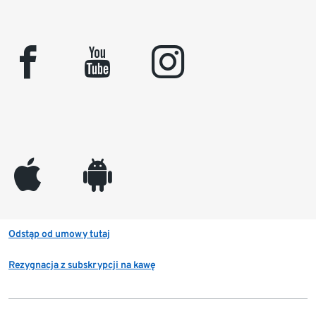
facebook
youtube
instagram
appleinc
android
Odstąp od umowy tutaj
Rezygnacja z subskrypcji na kawę