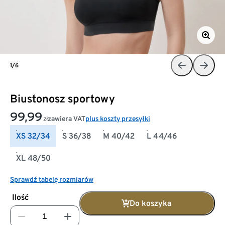
1/6
Biustonosz sportowy
99,99
zawiera VAT
plus koszty przesyłki
zł
XS 32/34
S 36/38
M 40/42
L 44/46
XL 48/50
Sprawdź tabelę rozmiarów
Ilość
Do koszyka