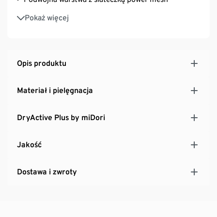
Optymalnie podtrzymuje biust dzięki szerokiej
Pokaż więcej
taśmie gumowej pod biustem
Okrągłe wycięcie pod szyją
Bez zapięcia
Z zawartością markowego elastanu: zachowuje
Opis produktu
kształt, doskonale leży, zapewnia wysoki komfort
noszenia
Materiał i pielęgnacja
DryActive Plus by miDori
Jakość
Dostawa i zwroty