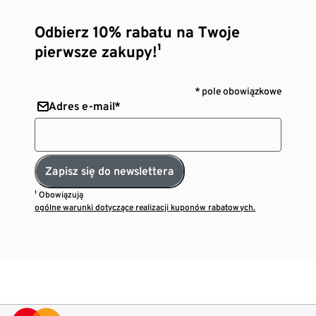
Odbierz 10% rabatu na Twoje
pierwsze zakupy!¹
* pole obowiązkowe
Adres e-mail*
Zapisz się do newslettera
¹ Obowiązują
ogólne warunki dotyczące realizacji kuponów rabatowych.