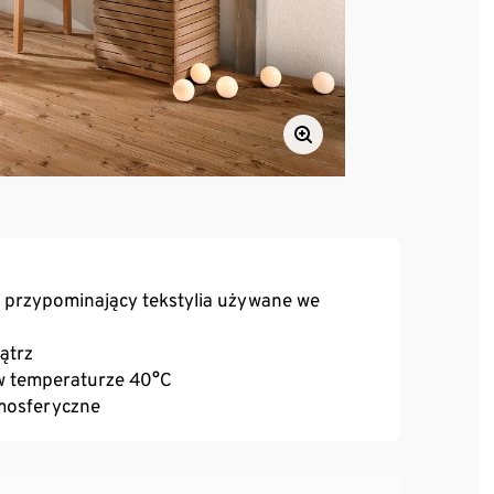
 przypominający tekstylia używane we
ątrz
 w temperaturze 40°C
tmosferyczne