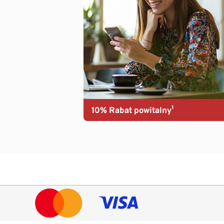
10% Rabat powitalny¹