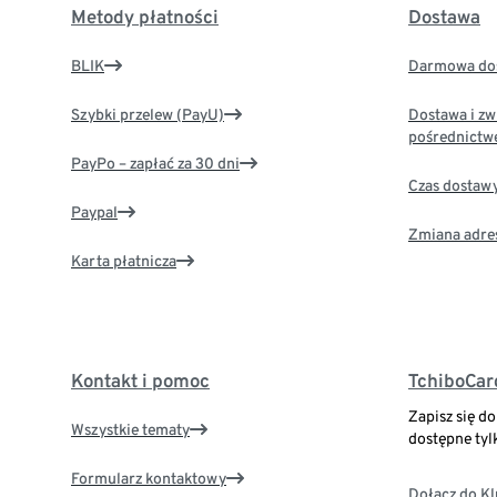
Metody płatności
Dostawa
BLIK
Darmowa dos
Szybki przelew (PayU)
Dostawa i zw
pośrednictw
PayPo – zapłać za 30 dni
Czas dostaw
Paypal
Zmiana adre
Karta płatnicza
Kontakt i pomoc
TchiboCar
Zapisz się d
Wszystkie tematy
dostępne tyl
Formularz kontaktowy
Dołącz do K