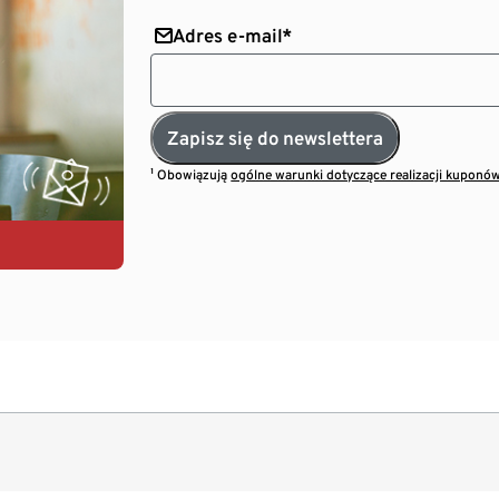
Adres e-mail*
Zapisz się do newslettera
¹ Obowiązują
ogólne warunki dotyczące realizacji kuponó