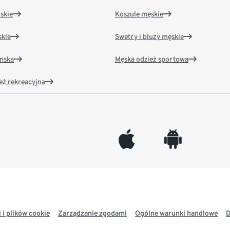
skie
Koszule męskie
kie
Swetry i bluzy męskie
amska
Męska odzież sportowa
eż rekreacyjna
appleinc
android
 i plików cookie
Zarządzanie zgodami
Ogólne warunki handlowe
D