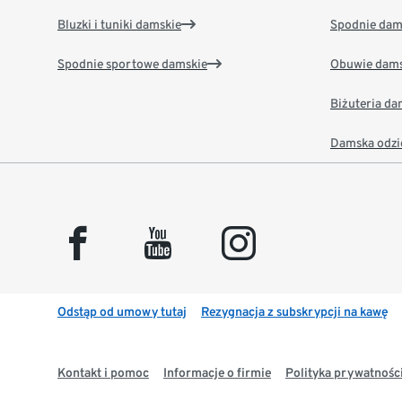
Bluzki i tuniki damskie
Spodnie dam
Spodnie sportowe damskie
Obuwie dams
Biżuteria d
Damska odzi
facebook
youtube
instagram
Odstąp od umowy tutaj
Rezygnacja z subskrypcji na kawę
Kontakt i pomoc
Informacje o firmie
Polityka prywatności