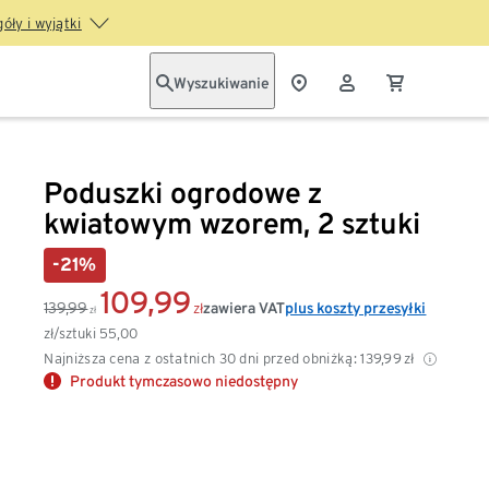
óły i wyjątki
Wyszukiwanie
Poduszki ogrodowe z
kwiatowym wzorem, 2 sztuki
-21%
109,99
139,99
zawiera VAT
plus koszty przesyłki
zł
zł
zł/sztuki
55,00
Najniższa cena z ostatnich 30 dni przed obniżką:
139,99
zł
Produkt tymczasowo niedostępny