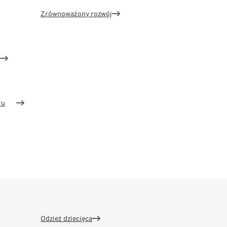
Zrównoważony rozwój
ru
Odzież dziecięca