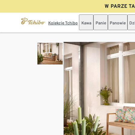
W PARZE TAN
Kolekcje Tchibo
Kawa
Panie
Panowie
Dz