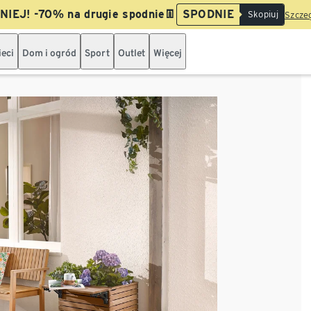
IEJ! -70% na drugie spodnie👖
SPODNIE
Skopiuj
Szczeg
ieci
Dom i ogród
Sport
Outlet
Więcej