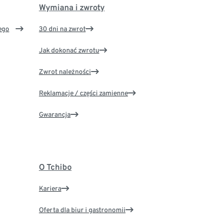
Wymiana i zwroty
ego
30 dni na zwrot
Jak dokonać zwrotu
Zwrot należności
Reklamacje / części zamienne
Gwarancja
O Tchibo
Kariera
Oferta dla biur i gastronomii