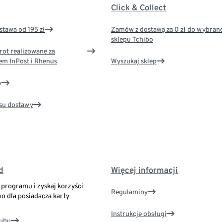
Click & Collect
tawa od 195 zł
Zamów z dostawą za 0 zł do wybran
sklepu Tchibo
rot realizowane za
em InPost i Rhenus
Wyszukaj sklep
y
su dostawy
d
Więcej informacji
o programu i zyskaj korzyści
Regulaminy
ko dla posiadacza karty
Instrukcje obsługi
lubu