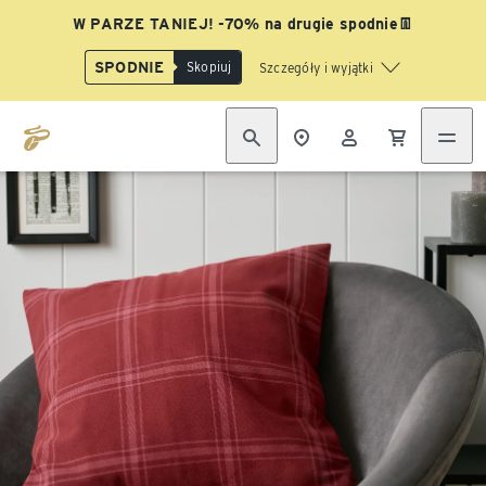
W PARZE TANIEJ! -70% na drugie spodnie👖
SPODNIE
Skopiuj
Szczegóły i wyjątki