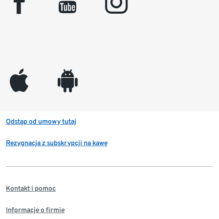
facebook
youtube
instagram
appleinc
android
Odstąp od umowy tutaj
Rezygnacja z subskrypcji na kawę
Kontakt i pomoc
Informacje o firmie