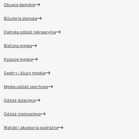
Obuwie damskie
Biżuteria damska
Damska odzież rekreacyjna
Bielizna męska
Koszule męskie
Swetry i bluzy męskie
Męska odzież sportowa
Odzież dziecięca
Odzież niemowlęca
Walizki i akcesoria podróżne