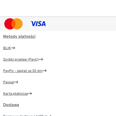
Metody płatności
BLIK
Szybki przelew (PayU)
PayPo – zapłać za 30 dni
Paypal
Karta płatnicza
Dostawa