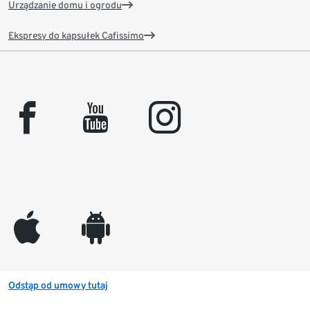
Urządzanie domu i ogrodu
Ekspresy do kapsułek Cafissimo
facebook
youtube
instagram
appleinc
android
Odstąp od umowy tutaj