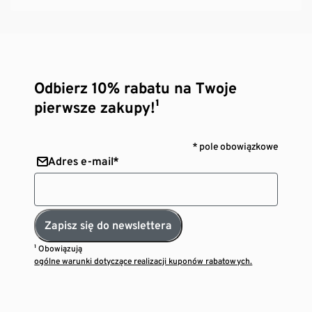
Odbierz 10% rabatu na Twoje
pierwsze zakupy!¹
* pole obowiązkowe
Adres e-mail*
Zapisz się do newslettera
¹ Obowiązują
ogólne warunki dotyczące realizacji kuponów rabatowych.